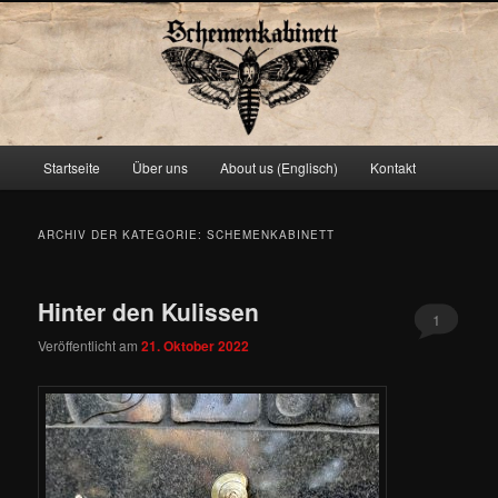
Schemenkabinett
Hauptmenü
Startseite
Über uns
About us (Englisch)
Kontakt
Zum
Zum
primären
sekundären
ARCHIV DER KATEGORIE:
SCHEMENKABINETT
Inhalt
Inhalt
Hinter den Kulissen
springen
springen
1
Veröffentlicht am
21. Oktober 2022