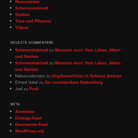
Rezensionen
Schemenkabinett
Studien
Tiere und Pflanzen
Videos
NEUESTE KOMMENTARE
Schemenkabinett
zu
Memento mori: Vom Leben, Altern
und Sterben
Schemenkabinett
zu
Memento mori: Vom Leben, Altern
und Sterben
Nabuccodonosor
zu
Ungeheuerliches in Schloss Ambras
Erhard Vobel
zu
Der unentwirrbare Rattenkönig
Joel
zu
Pest!
META
Anmelden
Eintrags-Feed
Kommentar-Feed
WordPress.org