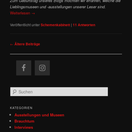
Zum Geburtstag unseres Blogs möchten wir erfahren, welche die
Lieblingsmuseen und -ausstellungen unserer Leser sind.
Weiterlesen
→
Veröffentlicht unter
Schemenkabinett
|
11
Antworten
Beitragsnavigation
←
Ältere Beiträge
S
u
c
h
KATEGORIEN
e
Ausstellungen und Museen
n
Brauchtum
Interviews