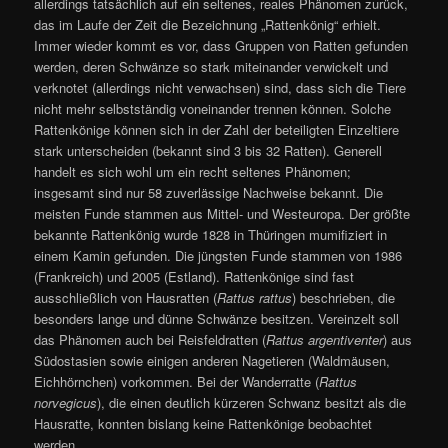
allerdings tatsächlich auf ein seltenes, reales Phänomen zurück,
das im Laufe der Zeit die Bezeichnung „Rattenkönig“ erhielt.
Immer wieder kommt es vor, dass Gruppen von Ratten gefunden
werden, deren Schwänze so stark miteinander verwickelt und
verknotet (allerdings nicht verwachsen) sind, dass sich die Tiere
nicht mehr selbstständig voneinander trennen können. Solche
Rattenkönige können sich in der Zahl der beteiligten Einzeltiere
stark unterscheiden (bekannt sind 3 bis 32 Ratten). Generell
handelt es sich wohl um ein recht seltenes Phänomen;
insgesamt sind nur 58 zuverlässige Nachweise bekannt. Die
meisten Funde stammen aus Mittel- und Westeuropa. Der größte
bekannte Rattenkönig wurde 1828 in Thüringen mumifiziert in
einem Kamin gefunden. Die jüngsten Funde stammen von 1986
(Frankreich) und 2005 (Estland). Rattenkönige sind fast
ausschließlich von Hausratten (
Rattus rattus
) beschrieben, die
besonders lange und dünne Schwänze besitzen. Vereinzelt soll
das Phänomen auch bei Reisfeldratten (
Rattus argentiventer
) aus
Südostasien sowie einigen anderen Nagetieren (Waldmäusen,
Eichhörnchen) vorkommen. Bei der Wanderratte (
Rattus
norvegicus
), die einen deutlich kürzeren Schwanz besitzt als die
Hausratte, konnten bislang keine Rattenkönige beobachtet
werden.