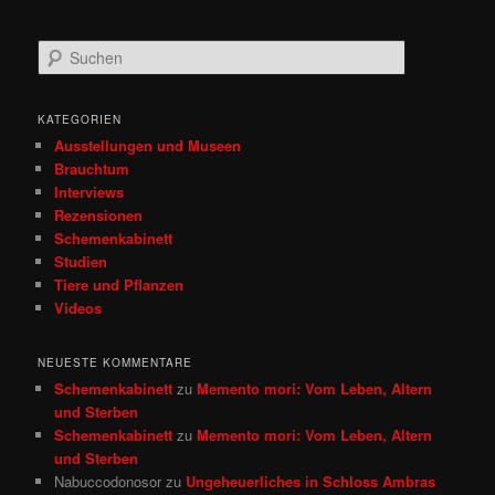
S
u
c
h
KATEGORIEN
e
Ausstellungen und Museen
n
Brauchtum
Interviews
Rezensionen
Schemenkabinett
Studien
Tiere und Pflanzen
Videos
NEUESTE KOMMENTARE
Schemenkabinett
zu
Memento mori: Vom Leben, Altern
und Sterben
Schemenkabinett
zu
Memento mori: Vom Leben, Altern
und Sterben
Nabuccodonosor
zu
Ungeheuerliches in Schloss Ambras