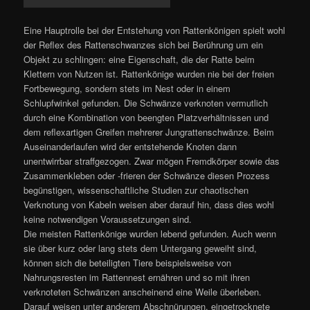
Eine Hauptrolle bei der Entstehung von Rattenkönigen spielt wohl
der Reflex des Rattenschwanzes sich bei Berührung um ein
Objekt zu schlingen: eine Eigenschaft, die der Ratte beim
Klettern von Nutzen ist. Rattenkönige wurden nie bei der freien
Fortbewegung, sondern stets im Nest oder in einem
Schlupfwinkel gefunden. Die Schwänze verknoten vermutlich
durch eine Kombination von beengten Platzverhältnissen und
dem reflexartigen Greifen mehrerer Jungrattenschwänze. Beim
Auseinanderlaufen wird der entstehende Knoten dann
unentwirrbar straffgezogen. Zwar mögen Fremdkörper sowie das
Zusammenkleben oder -frieren der Schwänze diesen Prozess
begünstigen, wissenschaftliche Studien zur chaotischen
Verknotung von Kabeln weisen aber darauf hin, dass dies wohl
keine notwendigen Voraussetzungen sind.
Die meisten Rattenkönige wurden lebend gefunden. Auch wenn
sie über kurz oder lang stets dem Untergang geweiht sind,
können sich die beteiligten Tiere beispielsweise von
Nahrungsresten im Rattennest ernähren und so mit ihren
verknoteten Schwänzen anscheinend eine Weile überleben.
Darauf weisen unter anderem Abschnürungen, eingetrocknete