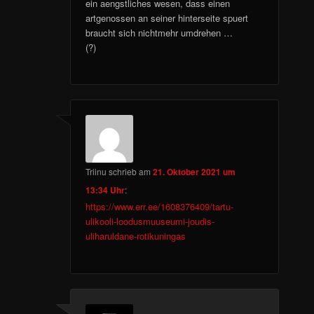
ein aengstliches wesen, dass einen
artgenossen an seiner hinterseite spuert
braucht sich nichtmehr umdrehen …
(?)
Triinu
schrieb
am
21. Oktober 2021 um
13:34 Uhr
:
https://www.err.ee/1608376409/tartu-
ulikooli-loodusmuuseumi-joudis-
uliharuldane-rotikuningas