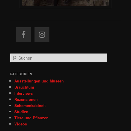
S
u
c
h
KATEGORIEN
e
Ausstellungen und Museen
n
Brauchtum
Interviews
Rezensionen
Schemenkabinett
Studien
Tiere und Pflanzen
Videos