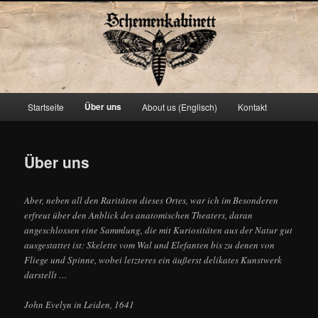
Schemenkabinett
Hauptmenü
Über uns
Startseite
About us (Englisch)
Kontakt
Zum
primären
Über uns
Inhalt
springen
Aber, neben all den Raritäten dieses Ortes, war ich im Besonderen
erfreut über den Anblick des anatomischen Theaters, daran
angeschlossen eine Sammlung, die mit Kuriositäten aus der Natur gut
ausgestattet ist: Skelette vom Wal und Elefanten bis zu denen von
Fliege und Spinne, wobei letzteres ein äußerst delikates Kunstwerk
darstellt …
John Evelyn in Leiden, 1641