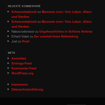
NEUESTE KOMMENTARE
Schemenkabinett
zu
Memento mori: Vom Leben, Altern
und Sterben
Schemenkabinett
zu
Memento mori: Vom Leben, Altern
und Sterben
Nabuccodonosor
zu
Ungeheuerliches in Schloss Ambras
Erhard Vobel
zu
Der unentwirrbare Rattenkönig
Joel
zu
Pest!
META
Anmelden
Eintrags-Feed
Kommentar-Feed
WordPress.org
Impressum
Datenschutzerklärung