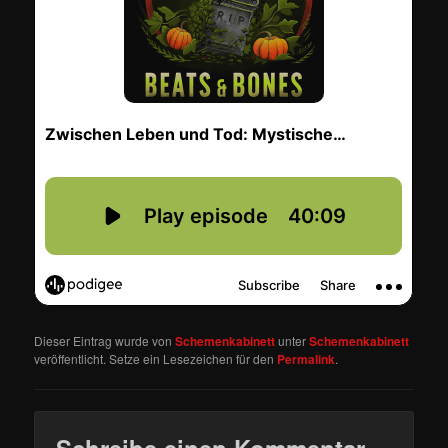
Dieser Eintrag wurde von
Schemenkabinett
unter
Schemenkabinett
veröffentlicht. Setze ein Lesezeichen für den
Permalink
.