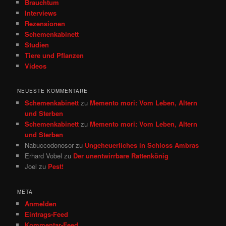
Brauchtum
Interviews
Rezensionen
Schemenkabinett
Studien
Tiere und Pflanzen
Videos
NEUESTE KOMMENTARE
Schemenkabinett
zu
Memento mori: Vom Leben, Altern
und Sterben
Schemenkabinett
zu
Memento mori: Vom Leben, Altern
und Sterben
Nabuccodonosor
zu
Ungeheuerliches in Schloss Ambras
Erhard Vobel
zu
Der unentwirrbare Rattenkönig
Joel
zu
Pest!
META
Anmelden
Eintrags-Feed
Kommentar-Feed