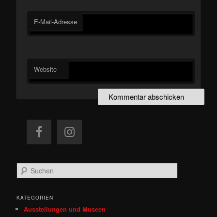
E-Mail-Adresse
Website
S
u
c
h
KATEGORIEN
e
Ausstellungen und Museen
n