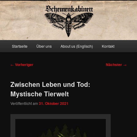
Schemenkabinett
Hauptmenü
Startseite
Über uns
About us (Englisch)
Kontakt
Zum
primären
Beitragsnavigation
←
Vorheriger
Nächster
→
Inhalt
Zwischen Leben und Tod:
springen
Mystische Tierwelt
Veröffentlicht am
31. Oktober 2021