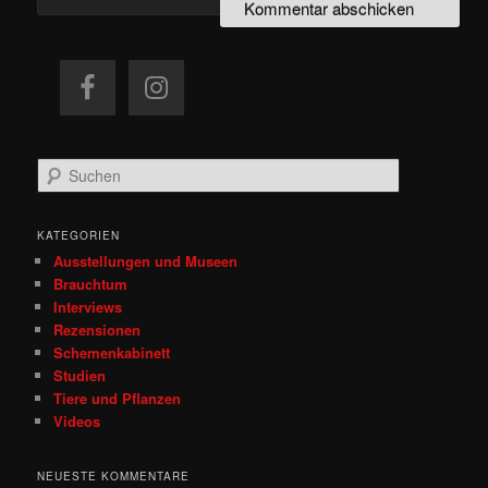
S
u
c
h
KATEGORIEN
e
Ausstellungen und Museen
n
Brauchtum
Interviews
Rezensionen
Schemenkabinett
Studien
Tiere und Pflanzen
Videos
NEUESTE KOMMENTARE