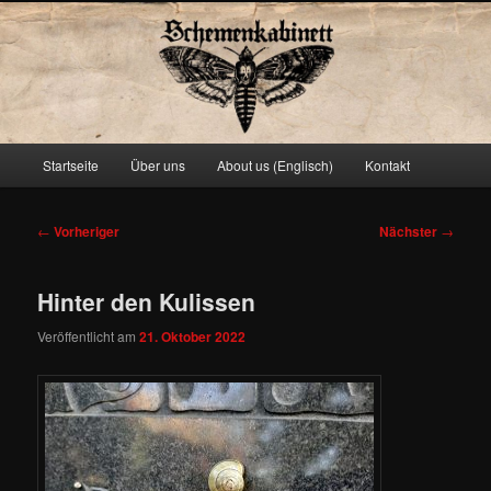
Schemenkabinett
Hauptmenü
Startseite
Über uns
About us (Englisch)
Kontakt
Zum
primären
Beitragsnavigation
←
Vorheriger
Nächster
→
Inhalt
Hinter den Kulissen
springen
Veröffentlicht am
21. Oktober 2022