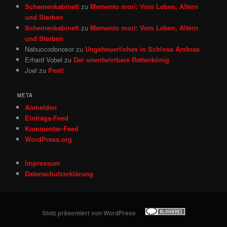
Schemenkabinett
zu
Memento mori: Vom Leben, Altern
und Sterben
Schemenkabinett
zu
Memento mori: Vom Leben, Altern
und Sterben
Nabuccodonosor
zu
Ungeheuerliches in Schloss Ambras
Erhard Vobel
zu
Der unentwirrbare Rattenkönig
Joel
zu
Pest!
META
Anmelden
Eintrags-Feed
Kommentar-Feed
WordPress.org
Impressum
Datenschutzerklärung
Stolz präsentiert von WordPress