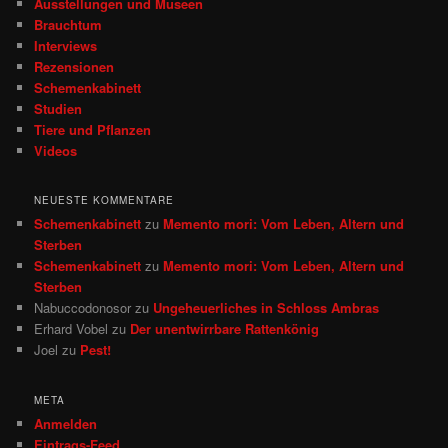
Ausstellungen und Museen
n
Brauchtum
Interviews
Rezensionen
Schemenkabinett
Studien
Tiere und Pflanzen
Videos
NEUESTE KOMMENTARE
Schemenkabinett
zu
Memento mori: Vom Leben, Altern und
Sterben
Schemenkabinett
zu
Memento mori: Vom Leben, Altern und
Sterben
Nabuccodonosor
zu
Ungeheuerliches in Schloss Ambras
Erhard Vobel
zu
Der unentwirrbare Rattenkönig
Joel
zu
Pest!
META
Anmelden
Eintrags-Feed