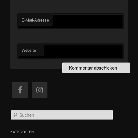
E-Mail-Adresse
Website
S
u
c
h
KATEGORIEN
e