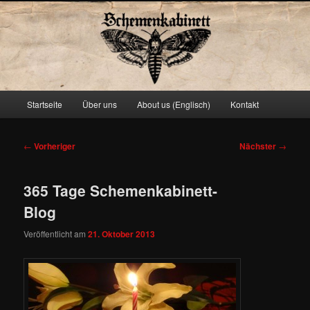
Schemenkabinett
Hauptmenü
Startseite
Über uns
About us (Englisch)
Kontakt
Zum
primären
Beitragsnavigation
←
Vorheriger
Nächster
→
Inhalt
365 Tage Schemenkabinett-
springen
Blog
Veröffentlicht am
21. Oktober 2013