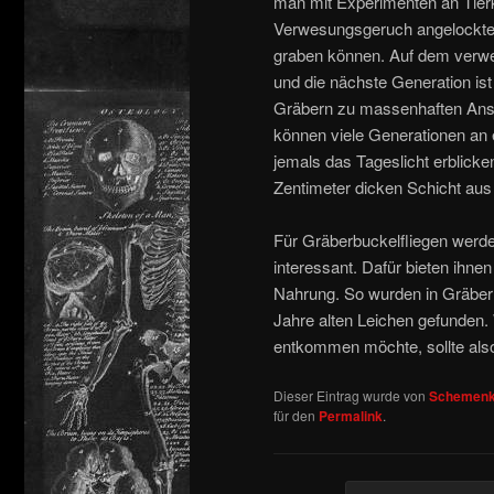
man mit Experimenten an Tier
Verwesungsgeruch angelockten 
graben können. Auf dem verwe
und die nächste Generation ist
Gräbern zu massenhaften Ans
können viele Generationen an 
jemals das Tageslicht erblicke
Zentimeter dicken Schicht aus
Für Gräberbuckelfliegen werd
interessant. Dafür bieten ihne
Nahrung. So wurden in Gräbern
Jahre alten Leichen gefunden
entkommen möchte, sollte als
Dieser Eintrag wurde von
Schemenk
für den
Permalink
.