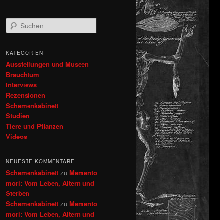
S
u
c
h
KATEGORIEN
e
Ausstellungen und Museen
n
Brauchtum
Interviews
Rezensionen
Schemenkabinett
Studien
Tiere und Pflanzen
Videos
NEUESTE KOMMENTARE
Schemenkabinett
zu
Memento
mori: Vom Leben, Altern und
Sterben
Schemenkabinett
zu
Memento
mori: Vom Leben, Altern und