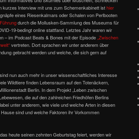
 um Informatives und Skurriles über Muscheln, Schnecken
in kurzes Interview mit uns zum Schemenkabinett ist
hier
ugnäpfe eines Riesenkalmars oder Schalen von Perlbooten
Führung
durch die Mollusken-Sammlung des Museums für
ID-19-bedingt online stattfand. Letztes Jahr waren wir
en – im Podcast Beats & Bones mit der Episode
„Zwischen
welt“
vertreten. Dort sprachen wir unter anderem über
indung gebracht werden und welche, die sich gern auf
 sind nun auch mehr in unser wissenschaftliches Interesse
ele Wildtiere finden Lebensraum auf den Totenäckern,
 Millionenstadt Berlin. In dem Projekt „Leben zwischen
ebewesen, die auf den zahlreichen Friedhöfen Berlins
abei unter anderem, wie viele und welche Arten in diesen
Hause sind und welche Faktoren ihr Vorkommen
as heute seinen zehnten Geburtstag feiert, werden wir