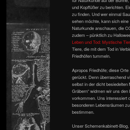
für Naturkunde auf der Bühne,
und Kopffüßer zu berichten. E
zu finden. Und wer einmal Sa
sehen möchte, kann sich eine
Naturkunde anschauen, die COV
zudem – pünktlich zu Hallowe
Leben und Tod: Mystische Tier
Tiere, die mit dem Tod in Verb
Friedhöfen tummeln.
Apropos Friedhöfe; diese Orte
gerückt. Denn überraschend vi
selbst in der dicht besiedelten
Gräbern“ widmen wir uns den L
vorkommen. Uns interessiert d
besonderen Lebensräumen zu 
bestimmen.
Unser Schemenkabinett-Blog, d