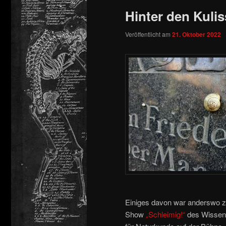
Hinter den Kuli
springen
Veröffentlicht am
21. Oktober 2022
Einiges davon war anderswo zu
Show
„Schleimig!“
des Wissens