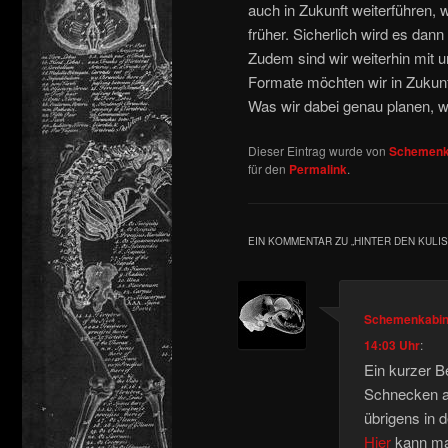
auch in Zukunft weiterführen, 
früher. Sicherlich wird es dan
Zudem sind wir weiterhin mit
Formate möchten wir in Zukunf
Was wir dabei genau planen, w
Dieser Eintrag wurde von
Schemenk
für den
Permalink
.
EIN KOMMENTAR ZU „
HINTER DEN KULI
Schemenkabin
14:03 Uhr
:
Ein kurzer B
Schnecken au
übrigens in 
Hier
kann man