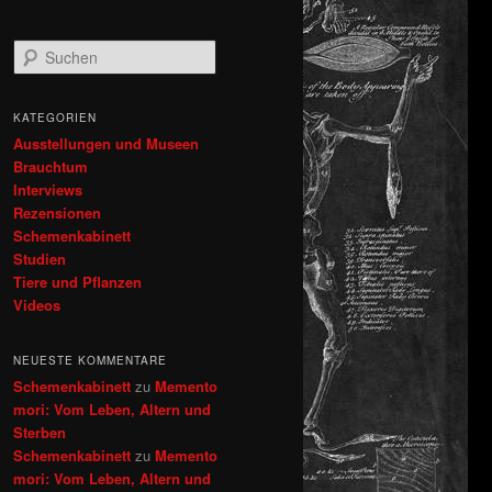
S
u
c
h
KATEGORIEN
e
Ausstellungen und Museen
n
Brauchtum
Interviews
Rezensionen
Schemenkabinett
Studien
Tiere und Pflanzen
Videos
NEUESTE KOMMENTARE
Schemenkabinett
zu
Memento
mori: Vom Leben, Altern und
Sterben
Schemenkabinett
zu
Memento
mori: Vom Leben, Altern und