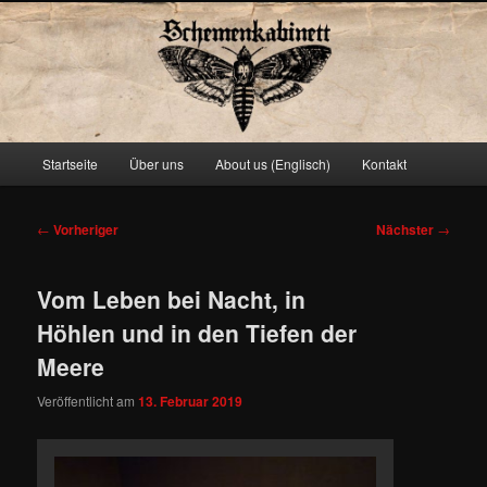
Schemenkabinett
Hauptmenü
Startseite
Über uns
About us (Englisch)
Kontakt
Zum
primären
Beitragsnavigation
←
Vorheriger
Nächster
→
Inhalt
Vom Leben bei Nacht, in
springen
Höhlen und in den Tiefen der
Meere
Veröffentlicht am
13. Februar 2019