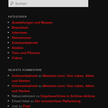
S
u
c
h
KATEGORIEN
e
Ausstellungen und Museen
n
Brauchtum
Interviews
Rezensionen
Schemenkabinett
Studien
Tiere und Pflanzen
Videos
NEUESTE KOMMENTARE
Schemenkabinett
zu
Memento mori: Vom Leben, Altern
und Sterben
Schemenkabinett
zu
Memento mori: Vom Leben, Altern
und Sterben
Nabuccodonosor
zu
Ungeheuerliches in Schloss Ambras
Erhard Vobel
zu
Der unentwirrbare Rattenkönig
Joel
zu
Pest!