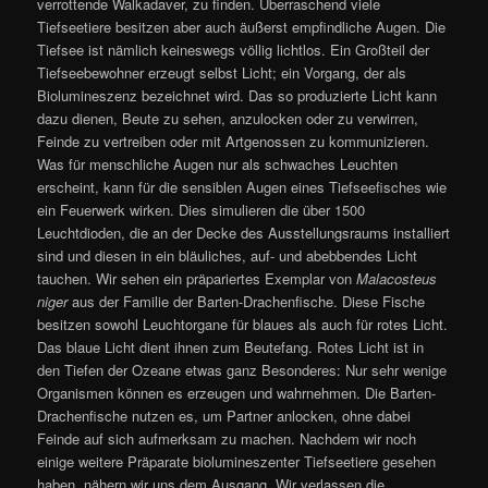
verrottende Walkadaver, zu finden. Überraschend viele
Tiefseetiere besitzen aber auch äußerst empfindliche Augen. Die
Tiefsee ist nämlich keineswegs völlig lichtlos. Ein Großteil der
Tiefseebewohner erzeugt selbst Licht; ein Vorgang, der als
Biolumineszenz bezeichnet wird. Das so produzierte Licht kann
dazu dienen, Beute zu sehen, anzulocken oder zu verwirren,
Feinde zu vertreiben oder mit Artgenossen zu kommunizieren.
Was für menschliche Augen nur als schwaches Leuchten
erscheint, kann für die sensiblen Augen eines Tiefseefisches wie
ein Feuerwerk wirken. Dies simulieren die über 1500
Leuchtdioden, die an der Decke des Ausstellungsraums installiert
sind und diesen in ein bläuliches, auf- und abebbendes Licht
tauchen. Wir sehen ein präpariertes Exemplar von
Malacosteus
niger
aus der Familie der Barten-Drachenfische. Diese Fische
besitzen sowohl Leuchtorgane für blaues als auch für rotes Licht.
Das blaue Licht dient ihnen zum Beutefang. Rotes Licht ist in
den Tiefen der Ozeane etwas ganz Besonderes: Nur sehr wenige
Organismen können es erzeugen und wahrnehmen. Die Barten-
Drachenfische nutzen es, um Partner anlocken, ohne dabei
Feinde auf sich aufmerksam zu machen. Nachdem wir noch
einige weitere Präparate biolumineszenter Tiefseetiere gesehen
haben, nähern wir uns dem Ausgang. Wir verlassen die