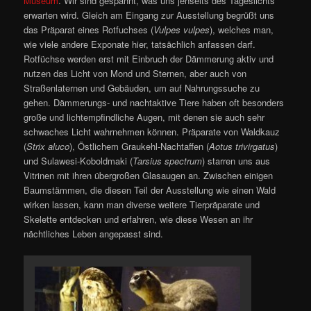
Museum
. Wir sind gespannt, was uns jenseits des Tageslichts
erwarten wird. Gleich am Eingang zur Ausstellung begrüßt uns
das Präparat eines Rotfuchses (
Vulpes vulpes
), welches man,
wie viele andere Exponate hier, tatsächlich anfassen darf.
Rotfüchse werden erst mit Einbruch der Dämmerung aktiv und
nutzen das Licht von Mond und Sternen, aber auch von
Straßenlaternen und Gebäuden, um auf Nahrungssuche zu
gehen. Dämmerungs- und nachtaktive Tiere haben oft besonders
große und lichtempfindliche Augen, mit denen sie auch sehr
schwaches Licht wahrnehmen können. Präparate von Waldkauz
(
Strix aluco
), Östlichem Graukehl-Nachtaffen (
Aotus trivirgatus
)
und Sulawesi-Koboldmaki (
Tarsius spectrum
) starren uns aus
Vitrinen mit ihren übergroßen Glasaugen an. Zwischen einigen
Baumstämmen, die diesen Teil der Ausstellung wie einen Wald
wirken lassen, kann man diverse weitere Tierpräparate und
Skelette entdecken und erfahren, wie diese Wesen an ihr
nächtliches Leben angepasst sind.