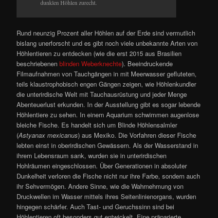
dunklen Höhlen zurecht.
Rund neunzig Prozent aller Höhlen auf der Erde sind vermutlich
bislang unerforscht und es gibt noch viele unbekannte Arten von
Höhlentieren zu entdecken (wie die erst 2015 aus Brasilien
beschriebenen
blinden Weberknechte
). Beeindruckende
Filmaufnahmen von Tauchgängen in mit Meerwasser gefluteten,
teils klaustrophobisch engen Gängen zeigen, wie Höhlenkundler
die unterirdische Welt mit Tauchausrüstung und jeder Menge
Abenteuerlust erkunden. In der Ausstellung gibt es sogar lebende
Höhlentiere zu sehen. In einem Aquarium schwimmen augenlose
bleiche Fische. Es handelt sich um Blinde Höhlensalmler
(
Astyanax mexicanus
) aus Mexiko. Die Vorfahren dieser Fische
lebten einst in oberirdischen Gewässern. Als der Wasserstand in
ihrem Lebensraum sank, wurden sie in unterirdischen
Hohlräumen eingeschlossen. Über Generationen in absoluter
Dunkelheit verloren die Fische nicht nur ihre Farbe, sondern auch
ihr Sehvermögen. Andere Sinne, wie die Wahrnehmung von
Druckwellen im Wasser mittels ihres Seitenlinienorgans, wurden
hingegen schärfer. Auch Tast- und Geruchssinn sind bei
Höhlentieren oft besonders gut entwickelt. Eine präparierte