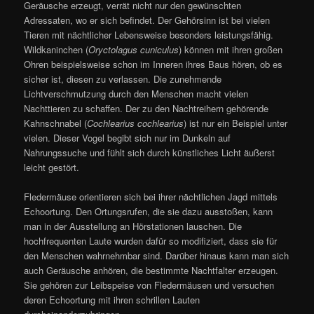
Geräusche erzeugt, verrät nicht nur den gewünschten
Adressaten, wo er sich befindet. Der Gehörsinn ist bei vielen
Tieren mit nächtlicher Lebensweise besonders leistungsfähig.
Wildkaninchen (
Oryctolagus cuniculus
) können mit ihren großen
Ohren beispielsweise schon im Inneren ihres Baus hören, ob es
sicher ist, diesen zu verlassen. Die zunehmende
Lichtverschmutzung durch den Menschen macht vielen
Nachttieren zu schaffen. Der zu den Nachtreihern gehörende
Kahnschnabel (
Cochlearius cochlearius
) ist nur ein Beispiel unter
vielen. Dieser Vogel begibt sich nur im Dunkeln auf
Nahrungssuche und fühlt sich durch künstliches Licht äußerst
leicht gestört.
Fledermäuse orientieren sich bei ihrer nächtlichen Jagd mittels
Echoortung. Den Ortungsrufen, die sie dazu ausstoßen, kann
man in der Ausstellung an Hörstationen lauschen. Die
hochfrequenten Laute wurden dafür so modifiziert, dass sie für
den Menschen wahrnehmbar sind. Darüber hinaus kann man sich
auch Geräusche anhören, die bestimmte Nachtfalter erzeugen.
Sie gehören zur Leibspeise von Fledermäusen und versuchen
deren Echoortung mit ihren schrillen Lauten