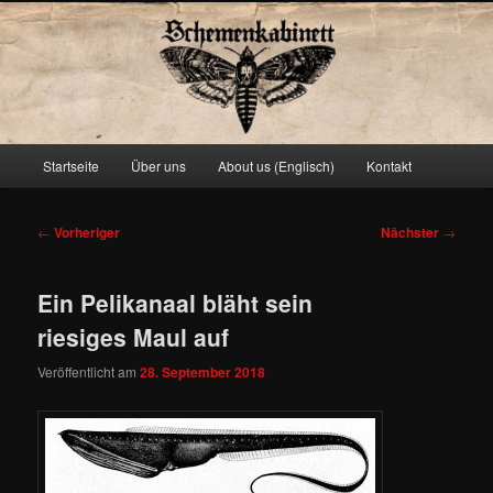
Schemenkabinett
Hauptmenü
Startseite
Über uns
About us (Englisch)
Kontakt
Zum
primären
Beitragsnavigation
←
Vorheriger
Nächster
→
Inhalt
Ein Pelikanaal bläht sein
springen
riesiges Maul auf
Veröffentlicht am
28. September 2018