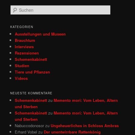
S
u
c
h
KATEGORIEN
e
Ausstellungen und Museen
n
Brauchtum
Interviews
Rezensionen
Schemenkabinett
Studien
Tiere und Pflanzen
Videos
NEUESTE KOMMENTARE
Schemenkabinett
zu
Memento mori: Vom Leben, Altern
und Sterben
Schemenkabinett
zu
Memento mori: Vom Leben, Altern
und Sterben
Nabuccodonosor
zu
Ungeheuerliches in Schloss Ambras
Erhard Vobel
zu
Der unentwirrbare Rattenkönig