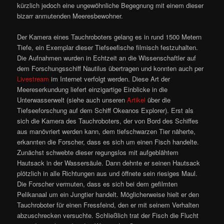
kürzlich jedoch eine ungewöhnliche Begegnung mit einem dieser
bizarr anmutenden Meeresbewohner.
Der Kamera eines Tauchroboters gelang es in rund 1500 Metern
Tiefe, ein Exemplar dieser Tiefseefische filmisch festzuhalten.
Die Aufnahmen wurden in Echtzeit an die Wissenschaftler auf
dem Forschungsschiff Nautilus übertragen und konnten auch per
Livestream
im Internet verfolgt werden. Diese Art der
Meereserkundung liefert einzigartige Einblicke in die
Unterwasserwelt (siehe auch unseren
Artikel
über die
Tiefseeforschung auf dem Schiff Okeanos Explorer). Erst als
sich die Kamera des Tauchroboters, der von Bord des Schiffes
aus manövriert werden kann, dem tiefschwarzen Tier näherte,
erkannten die Forscher, dass es sich um einen Fisch handelte.
Zunächst schwebte dieser regungslos mit aufgeblähtem
Hautsack in der Wassersäule. Dann dehnte er seinen Hautsack
plötzlich in alle Richtungen aus und öffnete sein riesiges Maul.
Die Forscher vermuten, dass es sich bei dem gefilmten
Pelikanaal um ein Jungtier handelt. Möglicherweise hielt er den
Tauchroboter für einen Fressfeind, den er mit seinem Verhalten
abzuschrecken versuchte. Schließlich trat der Fisch die Flucht