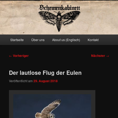
Schemenkabinett
Hauptmenü
Startseite
Über uns
About us (Englisch)
Kontakt
Zum
primären
Beitragsnavigation
←
Vorheriger
Nächster
→
Inhalt
Der lautlose Flug der Eulen
springen
Veröffentlicht am
29. August 2018