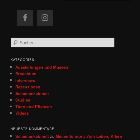
S
u
c
h
KATEGORIEN
e
Ausstellungen und Museen
n
Brauchtum
Interviews
Rezensionen
Schemenkabinett
Studien
Tiere und Pflanzen
Videos
NEUESTE KOMMENTARE
Schemenkabinett
zu
Memento mori: Vom Leben, Altern