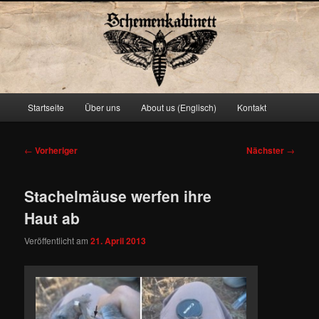
Schemenkabinett
Hauptmenü
Startseite
Über uns
About us (Englisch)
Kontakt
Zum
primären
Beitragsnavigation
←
Vorheriger
Nächster
→
Inhalt
Stachelmäuse werfen ihre
springen
Haut ab
Veröffentlicht am
21. April 2013