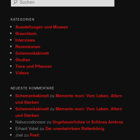
u
c
h
KATEGORIEN
e
Ausstellungen und Museen
n
Brauchtum
Interviews
Rezensionen
Schemenkabinett
Studien
Tiere und Pflanzen
Videos
NEUESTE KOMMENTARE
Schemenkabinett
zu
Memento mori: Vom Leben, Altern
und Sterben
Schemenkabinett
zu
Memento mori: Vom Leben, Altern
und Sterben
Nabuccodonosor
zu
Ungeheuerliches in Schloss Ambras
Erhard Vobel
zu
Der unentwirrbare Rattenkönig
Joel
zu
Pest!