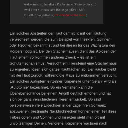
Autotomie. So hat diese Raubspinne (
Dolomedes
sp.)
zwei ihrer vormals acht Beine geopfert. (Bild:
Fir0002/Flagstaffotos;
CC-BY-NC-3.0-Lizenz
)
Ein solches Abstreifen der Haut darf nicht mit der Häutung
verwechselt werden, die zum Beispiel von Insekten, Spinnen
oder Reptilien bekannt ist und bei diesen für das Wachstum des
Körpers nötig ist. Bei den Stachelmäusen dient das Ablösen der
Haut einem vollkommen anderen Zweck – es ist ein
Schutzmechanismus. Versucht ein Fressfeind eine Stachelmaus
zu ergreifen, lösen sich ganze Hautflächen ab. Der Räuber bleibt
mit der Haut zurück, während die Maus zu entkommen versucht.
Ein solches Aufopfern einzelner Körperteile unter Gefahr wird als
„Autotomie“ bezeichnet. So ein Verhalten kann die
Überlebenschance bei einem Angriff deutlich erhöhen und hat
sich bei ganz verschiedenen Tieren entwickelt. So sind
beispielsweise viele Eidechsen in der Lage ihren Schwanz
abzuwerfen, bestimmte Nacktschnecken können einen Teil ihres
Fußes opfern und Spinnen und Insekten sieht man oft mit
unvollzähligen Beinen. Verlorene Körperteile wachsen nach