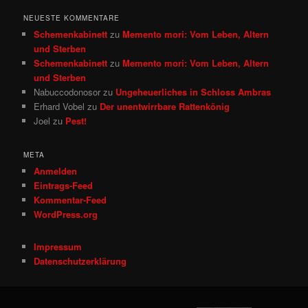
NEUESTE KOMMENTARE
Schemenkabinett
zu
Memento mori: Vom Leben, Altern
und Sterben
Schemenkabinett
zu
Memento mori: Vom Leben, Altern
und Sterben
Nabuccodonosor
zu
Ungeheuerliches in Schloss Ambras
Erhard Vobel
zu
Der unentwirrbare Rattenkönig
Joel
zu
Pest!
META
Anmelden
Eintrags-Feed
Kommentar-Feed
WordPress.org
Impressum
Datenschutzerklärung