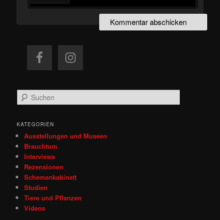
S
u
c
h
KATEGORIEN
e
Ausstellungen und Museen
n
Brauchtum
Interviews
Rezensionen
Schemenkabinett
Studien
Tiere und Pflanzen
Videos