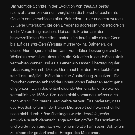
Um wichtige Schritte in der Evolution von
Yersinia pestis
nachvollziehen zu können, verglichen die Forscher bestimmte
Gene in den verschieden alten Bakterien. Unter anderem wurden
55 Gene untersucht, die den Erreger so aggressiv und erfolgreich
in der Verbreitung machen. Bei den Bakterien aus den
bronzezeitlichen Skeletten fanden sich bereits alle dieser Gene,
bis auf das
ymt
-Gen (Yersinia murine toxin). Bakterien, die
dieses Gen tragen, sind im Darm von Flöhen besser geschützt.
Weiterhin bewirkt es, dass sich die Bakterien in den Flöhen stark
vermehren können und es zu einer wirksamen Übertragung der
Erkrankung kommt. Dieses Gen macht es dem Pestbakterium
somit erst möglich, Flöhe für seine Ausbreitung zu nutzen. Die
Forscher konnten anhand der untersuchten Bakterien recht genau
eingrenzen, wann das entscheidende Gen entstand. So war es
vermutlich vor 1686 v. Chr. noch nicht vorhanden, während es
nach 951 v. Chr. bereits weit verbreitet war. Das bedeutet, dass
das Pestbakterium in der frühen Bronzezeit sehr wahrscheinlich
noch nicht durch Flöhe übertragen wurde.
Yersinia pestis
entwickelte sich demnach lange vor den großen Pestepidemien
und wurde nach und nach von einem relativ harmlosen Bakterium
zu einem der gefährlichsten Erreger des Menschen.