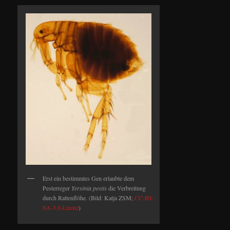
Erst ein bestimmtes Gen erlaubte dem
Pesterreger
Yersinia pestis
die Verbreitung
durch Rattenflöhe. (Bild: Katja ZSM;
CC-BY-
SA-3.0-Lizenz
)