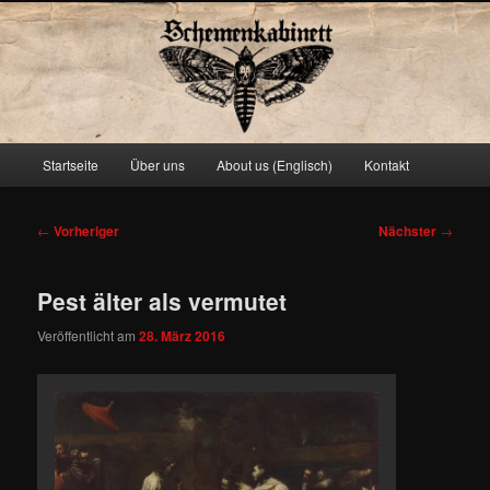
Schemenkabinett
Hauptmenü
Startseite
Über uns
About us (Englisch)
Kontakt
Zum
primären
Beitragsnavigation
←
Vorheriger
Nächster
→
Inhalt
Pest älter als vermutet
springen
Veröffentlicht am
28. März 2016