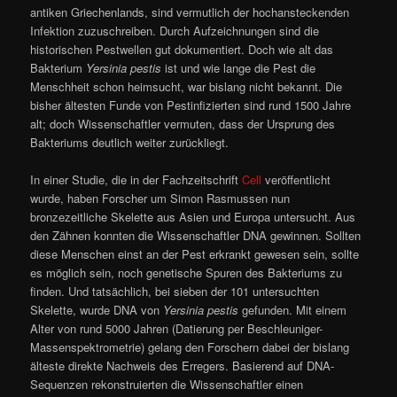
antiken Griechenlands, sind vermutlich der hochansteckenden
Infektion zuzuschreiben. Durch Aufzeichnungen sind die
historischen Pestwellen gut dokumentiert. Doch wie alt das
Bakterium
Yersinia pestis
ist und wie lange die Pest die
Menschheit schon heimsucht, war bislang nicht bekannt. Die
bisher ältesten Funde von Pestinfizierten sind rund 1500 Jahre
alt; doch Wissenschaftler vermuten, dass der Ursprung des
Bakteriums deutlich weiter zurückliegt.
In einer Studie, die in der Fachzeitschrift
Cell
veröffentlicht
wurde, haben Forscher um Simon Rasmussen nun
bronzezeitliche Skelette aus Asien und Europa untersucht. Aus
den Zähnen konnten die Wissenschaftler DNA gewinnen. Sollten
diese Menschen einst an der Pest erkrankt gewesen sein, sollte
es möglich sein, noch genetische Spuren des Bakteriums zu
finden. Und tatsächlich, bei sieben der 101 untersuchten
Skelette, wurde DNA von
Yersinia pestis
gefunden. Mit einem
Alter von rund 5000 Jahren (Datierung per Beschleuniger-
Massenspektrometrie) gelang den Forschern dabei der bislang
älteste direkte Nachweis des Erregers. Basierend auf DNA-
Sequenzen rekonstruierten die Wissenschaftler einen