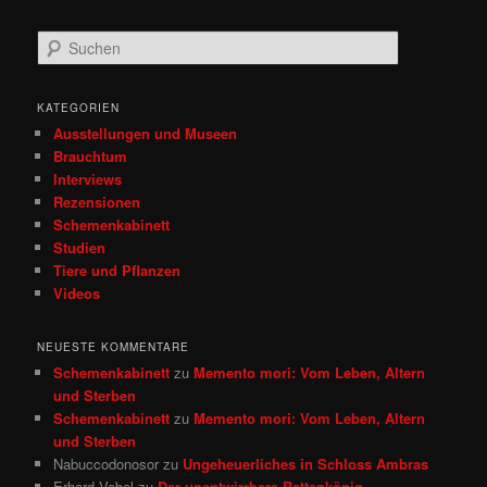
S
u
c
h
KATEGORIEN
e
Ausstellungen und Museen
n
Brauchtum
Interviews
Rezensionen
Schemenkabinett
Studien
Tiere und Pflanzen
Videos
NEUESTE KOMMENTARE
Schemenkabinett
zu
Memento mori: Vom Leben, Altern
und Sterben
Schemenkabinett
zu
Memento mori: Vom Leben, Altern
und Sterben
Nabuccodonosor
zu
Ungeheuerliches in Schloss Ambras
Erhard Vobel
zu
Der unentwirrbare Rattenkönig