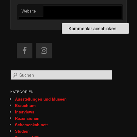
Website
S
u
c
h
KATEGORIEN
e
Ausstellungen und Museen
n
Brauchtum
Interviews
Rezensionen
Schemenkabinett
Studien