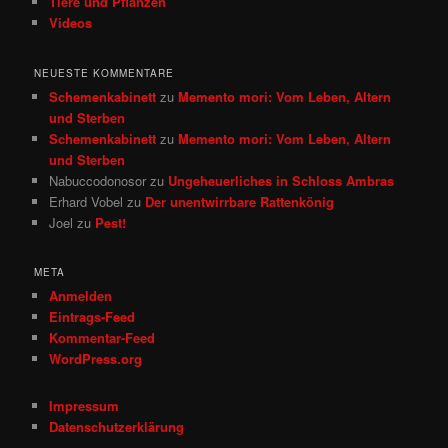
Tiere und Pflanzen
Videos
NEUESTE KOMMENTARE
Schemenkabinett
zu
Memento mori: Vom Leben, Altern
und Sterben
Schemenkabinett
zu
Memento mori: Vom Leben, Altern
und Sterben
Nabuccodonosor
zu
Ungeheuerliches in Schloss Ambras
Erhard Vobel
zu
Der unentwirrbare Rattenkönig
Joel
zu
Pest!
META
Anmelden
Eintrags-Feed
Kommentar-Feed
WordPress.org
Impressum
Datenschutzerklärung