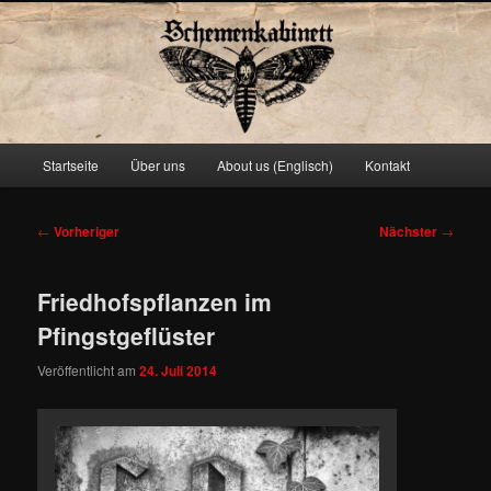
Schemenkabinett
Hauptmenü
Startseite
Über uns
About us (Englisch)
Kontakt
Zum
primären
Beitragsnavigation
←
Vorheriger
Nächster
→
Inhalt
Friedhofspflanzen im
springen
Pfingstgeflüster
Veröffentlicht am
24. Juli 2014