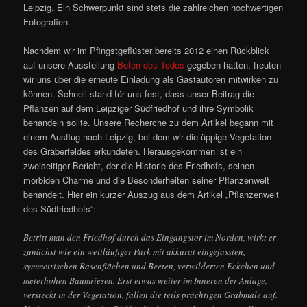
Leipzig. Ein Schwerpunkt sind stets die zahlreichen hochwertigen
Fotografien.
Nachdem wir im Pfingstgeflüster bereits 2012 einen Rückblick
auf unsere Ausstellung
Boten des Todes
gegeben hatten, freuten
wir uns über die erneute Einladung als Gastautoren mitwirken zu
können. Schnell stand für uns fest, dass unser Beitrag die
Pflanzen auf dem Leipziger Südfriedhof und ihre Symbolik
behandeln sollte. Unsere Recherche zu dem Artikel begann mit
einem Ausflug nach Leipzig, bei dem wir die üppige Vegetation
des Gräberfeldes erkundeten. Herausgekommen ist ein
zweiseitiger Bericht, der die Historie des Friedhofs, seinen
morbiden Charme und die Besonderheiten seiner Pflanzenwelt
behandelt. Hier ein kurzer Auszug aus dem Artikel „Pflanzenwelt
des Südfriedhofs“:
Betritt man den Friedhof durch das Eingangstor im Norden, wirkt er
zunächst wie ein weitläufiger Park mit akkurat eingefassten,
symmetrischen Rasenflächen und Beeten, verwilderten Eckchen und
meterhohen Baumriesen. Erst etwas weiter im Inneren der Anlage,
versteckt in der Vegetation, fallen die teils prächtigen Grabmale auf.