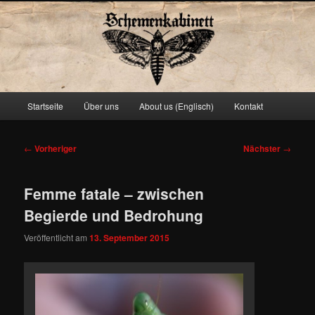
Schemenkabinett
Hauptmenü
Startseite
Über uns
About us (Englisch)
Kontakt
Zum
primären
Beitragsnavigation
←
Vorheriger
Nächster
→
Inhalt
Femme fatale – zwischen
springen
Begierde und Bedrohung
Veröffentlicht am
13. September 2015