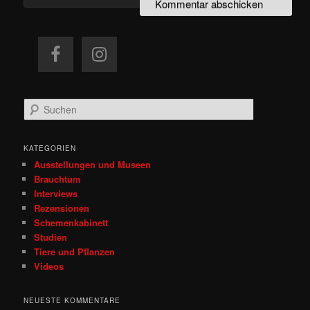
S
u
c
h
KATEGORIEN
e
Ausstellungen und Museen
n
Brauchtum
Interviews
Rezensionen
Schemenkabinett
Studien
Tiere und Pflanzen
Videos
NEUESTE KOMMENTARE