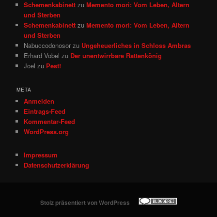
Schemenkabinett
zu
Memento mori: Vom Leben, Altern
und Sterben
Schemenkabinett
zu
Memento mori: Vom Leben, Altern
und Sterben
Nabuccodonosor
zu
Ungeheuerliches in Schloss Ambras
Erhard Vobel
zu
Der unentwirrbare Rattenkönig
Joel
zu
Pest!
META
Anmelden
Eintrags-Feed
Kommentar-Feed
WordPress.org
Impressum
Datenschutzerklärung
Stolz präsentiert von WordPress