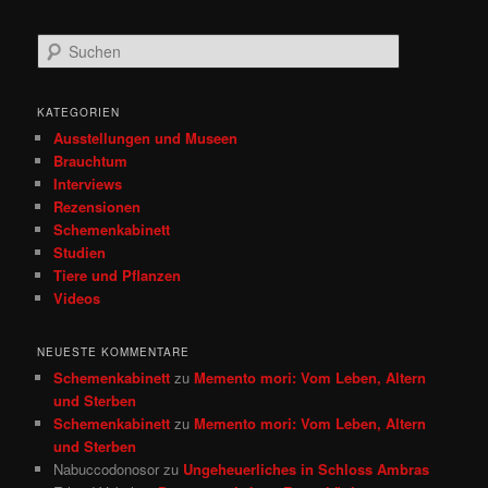
S
u
c
h
KATEGORIEN
e
Ausstellungen und Museen
n
Brauchtum
Interviews
Rezensionen
Schemenkabinett
Studien
Tiere und Pflanzen
Videos
NEUESTE KOMMENTARE
Schemenkabinett
zu
Memento mori: Vom Leben, Altern
und Sterben
Schemenkabinett
zu
Memento mori: Vom Leben, Altern
und Sterben
Nabuccodonosor
zu
Ungeheuerliches in Schloss Ambras