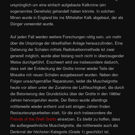
ursprünglich um eine einfach aufgebaute Kalkmine (ein
sogenanntes Denehole) gehandelt haben könnte. In solchen
Minen wurde in England bis ins Mittelalter Kalk abgebaut, der als
Dünger verwendet wurde.
Auf jeden Fall werden weitere Forschungen nötig sein, um mehr
über die Ursprünge der rätselhaften Anlage herauszufinden. Eine
Datierung der Schalen mittels Radiokarbonmethode ist zwar
generell möglich, wurde aber bislang noch nicht in überzeugender
Weise durchgeführt. Erschwert wird sie insbesondere dadurch,
dass seit der Entdeckung der Grotte immer wieder Teile der
Mosaike mit neuen Schalen ausgebessert wurden. Neben den
Folgen unsachgemäßer Reparaturen, leidet die Muschelgrotte
heute vor allem unter der Zunahme der Luftfeuchtigkeit, die durch
die Betonierung des Grundstücks über der Grotte in den 1980er
Jahren hervorgerufen wurde. Der Beton wurde allerdings
mittlerweile wieder entfernt und seit einigen Jahren finden
Restaurierungsarbeiten statt, für die sich insbesondere die
Friends of the Shell Grotto
einsetzen. Es bleibt zu hoffen, dass
die außergewöhnliche Muschelgrotte, die mittlerweile auch als
Denkmal der höchsten Kategorie (Grade 1) geschützt ist,