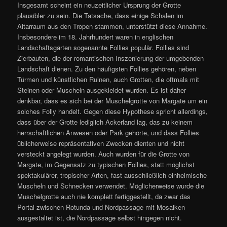
Insgesamt scheint ein neuzeitlicher Ursprung der Grotte
plausibler zu sein. Die Tatsache, dass einige Schalen im
Altarraum aus den Tropen stammen, unterstützt diese Annahme.
Insbesondere im 18. Jahrhundert waren in englischen
Landschaftsgärten sogenannte Follies populär. Follies sind
Zierbauten, die der romantischen Inszenierung der umgebenden
Landschaft dienen. Zu den häufigsten Follies gehören, neben
Türmen und künstlichen Ruinen, auch Grotten, die oftmals mit
Steinen oder Muscheln ausgekleidet wurden. Es ist daher
denkbar, dass es sich bei der Muschelgrotte von Margate um ein
solches Folly handelt. Gegen diese Hypothese spricht allerdings,
dass über der Grotte lediglich Ackerland lag, das zu keinem
herrschaftlichen Anwesen oder Park gehörte, und dass Follies
üblicherweise repräsentativen Zwecken dienten und nicht
versteckt angelegt wurden. Auch wurden für die Grotte von
Margate, im Gegensatz zu typischen Follies, statt möglichst
spektakulärer, tropischer Arten, fast ausschließlich einheimische
Muscheln und Schnecken verwendet. Möglicherweise wurde die
Muschelgrotte auch nie komplett fertiggestellt, da zwar das
Portal zwischen Rotunda und Nordpassage mit Mosaiken
ausgestaltet ist, die Nordpassage selbst hingegen nicht.