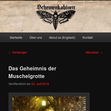
Schemenkabinett
Hauptmenü
Startseite
Über uns
About us (Englisch)
Kontakt
Zum
primären
Beitragsnavigation
←
Vorheriger
Nächster
→
Inhalt
Das Geheimnis der
springen
Muschelgrotte
Veröffentlicht am
22. Juli 2018