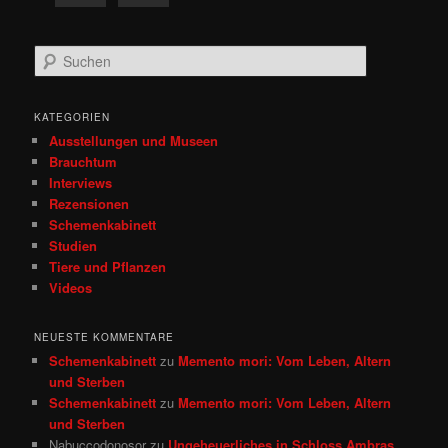
S
u
c
h
KATEGORIEN
e
Ausstellungen und Museen
n
Brauchtum
Interviews
Rezensionen
Schemenkabinett
Studien
Tiere und Pflanzen
Videos
NEUESTE KOMMENTARE
Schemenkabinett
zu
Memento mori: Vom Leben, Altern
und Sterben
Schemenkabinett
zu
Memento mori: Vom Leben, Altern
und Sterben
Nabuccodonosor
zu
Ungeheuerliches in Schloss Ambras