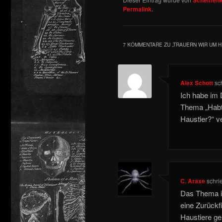
Permalink
.
7 KOMMENTARE ZU „
TRAUERN WIR UM H
Alex Schott
sc
Ich habe im 
Thema „Habt
Haustier?“ ve
C. Araxe
schri
Das Thema is
eine Zurückf
Haustiere geh