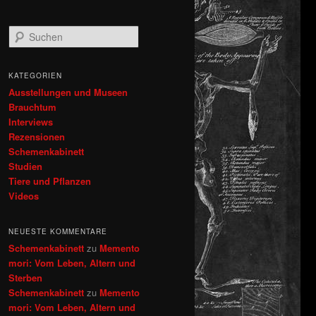
S
u
c
h
KATEGORIEN
e
Ausstellungen und Museen
n
Brauchtum
Interviews
Rezensionen
Schemenkabinett
Studien
Tiere und Pflanzen
Videos
NEUESTE KOMMENTARE
Schemenkabinett
zu
Memento
mori: Vom Leben, Altern und
Sterben
Schemenkabinett
zu
Memento
mori: Vom Leben, Altern und