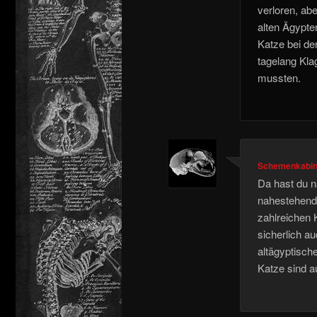
verloren, ab
alten Ägypte
Katze bei de
tagelang Kla
mussten.
Schemenkabin
Da hast du n
nahestehende
zahlreichen K
sicherlich a
altägyptisch
Katze sind a