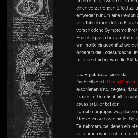
In einer neuen Studie einer F
einen verzerrenden Effekt zu 
entweder nur um eine Person o
von Teilnehmern füllten Frage
verschiedene Symptome ihrer 
Beziehung zu dem verstorben
war, sollte eingeschätzt werde
anderem die Todesursache und
herauszufinden, was die Stärk
Die Ergebnisse, die in der
Fachzeitschrift
Death Studies
erschienen sind, zeigten, dass
Trauer im Durchschnitt tatsäch
etwas stärker bei der
Teilnehmergruppe war, die ein
Menschen verloren hatte. Bei 
Teilnehmern, bei denen ein M
verstorben war, bestimmte unt