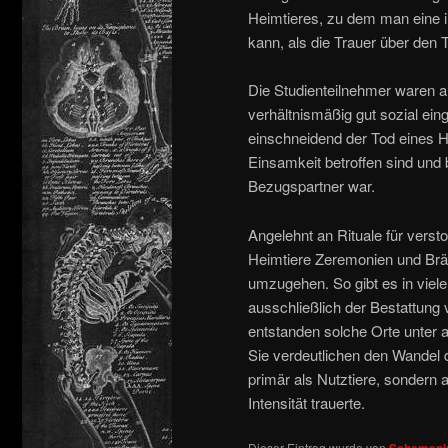
Heimtieres, zu dem man eine i
kann, als die Trauer über den 
Die Studienteilnehmer waren a
verhältnismäßig gut sozial ein
einschneidend der Tod eines 
Einsamkeit betroffen sind und b
Bezugspartner war.
Angelehnt an Rituale für vers
Heimtiere Zeremonien und Bräuc
umzugehen. So gibt es in viele
ausschließlich der Bestattung 
entstanden solche Orte unter 
Sie verdeutlichen den Wandel d
primär als Nutztiere, sondern 
Intensität trauerte.
Dieser Eintrag wurde von
Schemenk