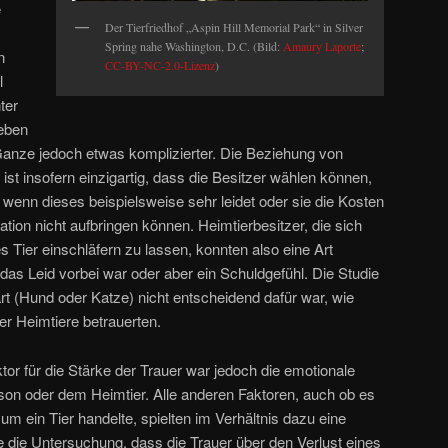
e
Der Tierfriedhof „Aspin Hill Memorial Park“ in Silver
Spring nahe Washington, D.C. (Bild:
Amaury Laporte
;
n
CC-BY-NC-2.0-Lizenz
)
l
ter
eben
anze jedoch etwas komplizierter. Die Beziehung von
st insofern einzigartig, dass die Besitzer wählen können,
, wenn dieses beispielsweise sehr leidet oder sie die Kosten
ation nicht aufbringen können. Heimtierbesitzer, die sich
es Tier einschläfern zu lassen, konnten also eine Art
das Leid vorbei war oder aber ein Schuldgefühl. Die Studie
art (Hund oder Katze) nicht entscheidend dafür war, wie
er Heimtiere betrauerten.
tor für die Stärke der Trauer war jedoch die emotionale
on oder dem Heimtier. Alle anderen Faktoren, auch ob es
 ein Tier handelte, spielten im Verhältnis dazu eine
e die Untersuchung, dass die Trauer über den Verlust eines