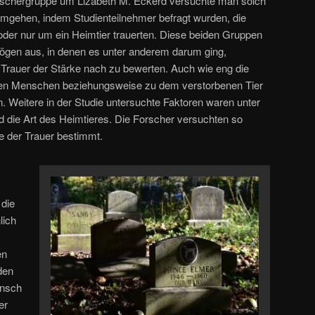
orschergruppe um Lizabeth M. Eckerd versuchte man solch
umgehen, indem Studienteilnehmer befragt wurden, die
der nur um ein Heimtier trauerten. Diese beiden Gruppen
bögen aus, in denen es unter anderem darum ging,
Trauer der Stärke nach zu bewerten. Auch wie eng die
en Menschen beziehungsweise zu dem verstorbenen Tier
n. Weitere in der Studie untersuchte Faktoren waren unter
 die Art des Heimtieres. Die Forscher versuchten so
e der Trauer bestimmt.
 die
lich
en
den
ensch
er