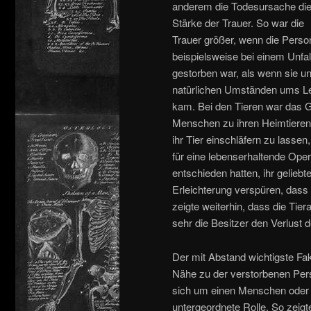
anderem die Todesursache di
Stärke der Trauer. So war die
Trauer größer, wenn die Perso
beispielsweise bei einem Unfal
gestorben war, als wenn sie un
natürlichen Umständen ums L
kam. Bei den Tieren war das G
Menschen zu ihren Heimtieren i
ihr Tier einschläfern zu lassen
für eine lebenserhaltende Oper
entschieden hatten, ihr geliebt
Erleichterung verspüren, dass 
zeigte weiterhin, dass die Tier
sehr die Besitzer den Verlust d
Der mit Abstand wichtigste Fak
Nähe zu der verstorbenen Pers
sich um einen Menschen oder um
untergeordnete Rolle. So zeigt