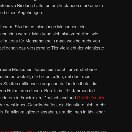
ntensive Bindung hatte, unter Umständen stärker sein
Tod eines Angehörigen.
llesamt Studenten, also junge Menschen, die
gebunden waren. Man kann sich also vorstellen, wie
Heimtieres für Menschen sein mag, welche mehr von
ei denen das verstorbene Tier vielleicht der wichtigste
torbene Menschen, haben sich auch für verstorbene
he entwickelt, die helfen sollen, mit der Trauer
n Städten mittlerweile sogenannte Tierfriedhöfe, die
von Heimtieren dienen. Bereits im 19. Jahrhundert
anderem in Frankreich, Deutschland und
Großbritannien
.
er westlichen Gesellschaften, die Haustiere nicht mehr
als Familienmitglieder ansahen, um die man in ähnlicher
abinett
unter
Studien
veröffentlicht. Setze ein Lesezeichen für den