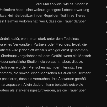
drei Mal so viele, wie es Kinder in
 Heimtiere haben eine weitaus geringere Lebenserwartung
ass Heimtierbesitzer in der Regel den Tod ihres Tieres
in Heimtier verloren hat, weiß, dass die Trauer darüber
ständnis dafür, wenn man stark unter dem Tod eines
eines Verwandten, Partners oder Freundes, leidet; die
mtieres wird jedoch oft weitaus weniger ernst genommen.
er überhaupt vergleichbar mit dem Gefühl, wenn ein Mensch
wissenschaftliche Studien, die versucht haben, dies zu
n Umfragen wurden Menschen nach der Intensität ihrer
lnehmern, die sowohl einen Menschen als auch ein Heimtier
h passieren, dass sie versuchen, ihre Antworten gemäß
en anzupassen. Allein dadurch kann beispielsweise die
ters als stärker eingestuft werden, als die Trauer über