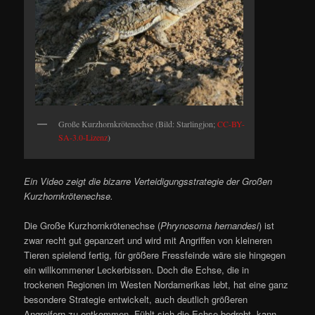
Große Kurzhornkrötenechse (Bild: Starlingjon;
CC-BY-
SA-3.0-Lizenz
)
Ein Video zeigt die bizarre Verteidigungsstrategie der Großen
Kurzhornkrötenechse.
Die Große Kurzhornkrötenechse (
Phrynosoma hernandesi
) ist
zwar recht gut gepanzert und wird mit Angriffen von kleineren
Tieren spielend fertig, für größere Fressfeinde wäre sie hingegen
ein willkommener Leckerbissen. Doch die Echse, die in
trockenen Regionen im Westen Nordamerikas lebt, hat eine ganz
besondere Strategie entwickelt, auch deutlich größeren
Angreifern zu entkommen. Fühlt sich die Echse bedroht, kann