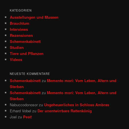
c
h
KATEGORIEN
e
Ausstellungen und Museen
n
Brauchtum
Interviews
Rezensionen
Schemenkabinett
Studien
Tiere und Pflanzen
Videos
NEUESTE KOMMENTARE
Schemenkabinett
zu
Memento mori: Vom Leben, Altern und
Sterben
Schemenkabinett
zu
Memento mori: Vom Leben, Altern und
Sterben
Nabuccodonosor
zu
Ungeheuerliches in Schloss Ambras
Erhard Vobel
zu
Der unentwirrbare Rattenkönig
Joel
zu
Pest!