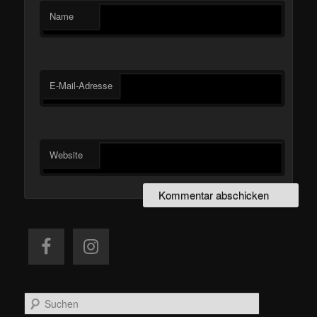
Name
E-Mail-Adresse
Website
S
u