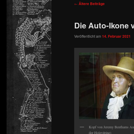
Beitragsnavigation
←
Ältere Beiträge
springen
springen
Die Auto-Ikone
Veröffentlicht am
14. Februar 2021
Kopf von Jeremy Benthams Aut
der Holzvitrine)