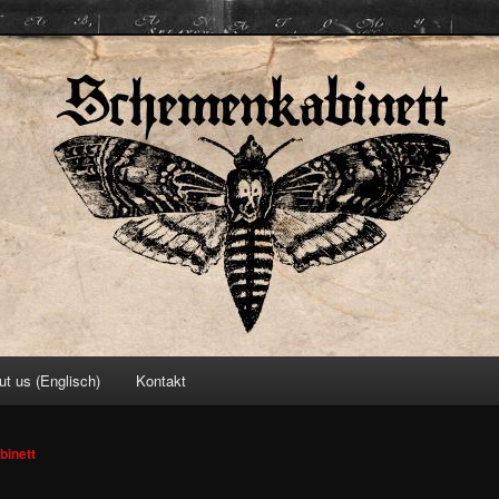
ett
ut us (Englisch)
Kontakt
inett