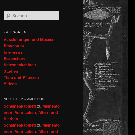
S
u
c
h
KATEGORIEN
e
Ausstellungen und Museen
n
Brauchtum
Interviews
Rezensionen
Schemenkabinett
Studien
Tiere und Pflanzen
Videos
NEUESTE KOMMENTARE
Schemenkabinett
zu
Memento
mori: Vom Leben, Altern und
Sterben
Schemenkabinett
zu
Memento
mori: Vom Leben, Altern und