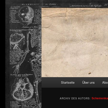
Schemenkabin
Hauptmenü
Startseite
Über uns
Abo
Zum
Zum
primären
sekundären
Schemenkab
ARCHIV DES AUTORS:
Inhalt
Inhalt