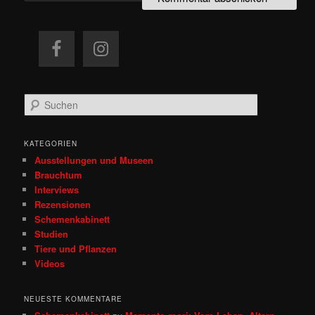
S
u
c
h
KATEGORIEN
e
Ausstellungen und Museen
n
Brauchtum
Interviews
Rezensionen
Schemenkabinett
Studien
Tiere und Pflanzen
Videos
NEUESTE KOMMENTARE