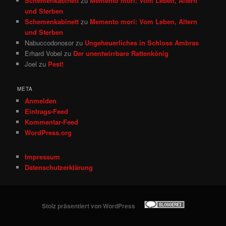
Schemenkabinett
zu
Memento mori: Vom Leben, Altern
und Sterben
Schemenkabinett
zu
Memento mori: Vom Leben, Altern
und Sterben
Nabuccodonosor
zu
Ungeheuerliches in Schloss Ambras
Erhard Vobel
zu
Der unentwirrbare Rattenkönig
Joel
zu
Pest!
META
Anmelden
Eintrags-Feed
Kommentar-Feed
WordPress.org
Impressum
Datenschutzerklärung
Stolz präsentiert von WordPress