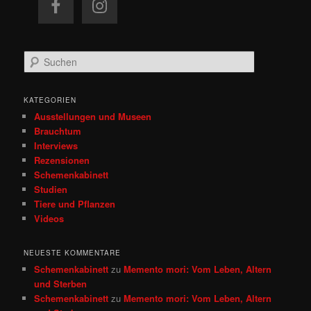
S
u
c
h
KATEGORIEN
e
Ausstellungen und Museen
n
Brauchtum
Interviews
Rezensionen
Schemenkabinett
Studien
Tiere und Pflanzen
Videos
NEUESTE KOMMENTARE
Schemenkabinett
zu
Memento mori: Vom Leben, Altern
und Sterben
Schemenkabinett
zu
Memento mori: Vom Leben, Altern