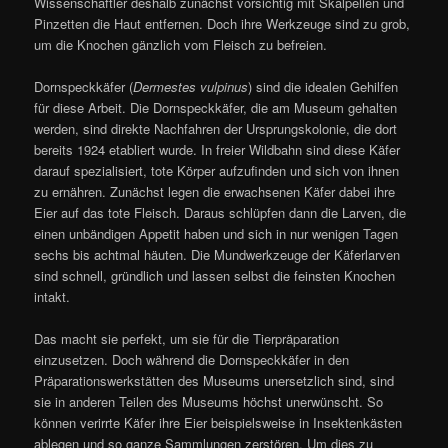
Wissenschaftler deshalb zunächst vorsichtig mit Skalpellen und
Pinzetten die Haut entfernen. Doch ihre Werkzeuge sind zu grob,
um die Knochen gänzlich vom Fleisch zu befreien.
Dornspeckkäfer (
Dermestes vulpinus
) sind die idealen Gehilfen
für diese Arbeit. Die Dornspeckkäfer, die am Museum gehalten
werden, sind direkte Nachfahren der Ursprungskolonie, die dort
bereits 1924 etabliert wurde. In freier Wildbahn sind diese Käfer
darauf spezialisiert, tote Körper aufzufinden und sich von ihnen
zu ernähren. Zunächst legen die erwachsenen Käfer dabei ihre
Eier auf das tote Fleisch. Daraus schlüpfen dann die Larven, die
einen unbändigen Appetit haben und sich in nur wenigen Tagen
sechs bis achtmal häuten. Die Mundwerkzeuge der Käferlarven
sind schnell, gründlich und lassen selbst die feinsten Knochen
intakt.
Das macht sie perfekt, um sie für die Tierpräparation
einzusetzen. Doch während die Dornspeckkäfer in den
Präparationswerkstätten des Museums unersetzlich sind, sind
sie in anderen Teilen des Museums höchst unerwünscht. So
können verirrte Käfer ihre Eier beispielsweise in Insektenkästen
ablegen und so ganze Sammlungen zerstören. Um dies zu