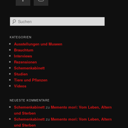
S
u
c
h
KATEGORIEN
e
Ausstellungen und Museen
n
Brauchtum
Interviews
Rezensionen
Schemenkabinett
Studien
Tiere und Pflanzen
Videos
NEUESTE KOMMENTARE
Schemenkabinett
zu
Memento mori: Vom Leben, Altern
und Sterben
Schemenkabinett
zu
Memento mori: Vom Leben, Altern
und Sterben