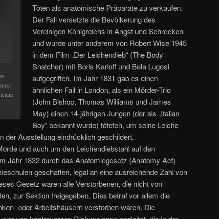
Toten als anatomische Präparate zu verkaufen.
Der Fall versetzte die Bevölkerung des
Vereinigen Königreichs in Angst und Schrecken
und wurde unter anderem von Robert Wise 1945
in dem Film „Der Leichendieb“ (The Body
Snatcher) mit Boris Karloff und Bela Lugosi
es
aufgegriffen. Im Jahr 1831 gab es einen
ence
ähnlichen Fall in London, als ein Mörder-Trio
icture
(John Bishop, Thomas Williams und James
May) einen 14-jährigen Jungen (der als „Italian
Boy“ bekannt wurde) töteten, um seine Leiche
in der Ausstellung eindrücklich geschildert.
n Morde und auch um den Leichendiebstahl auf den
 im Jahr 1832 durch das Anatomiegesetz (Anatomy Act)
mieschulen geschaffen, legal an eine ausreichende Zahl von
eses Gesetz waren alle Verstorbenen, die nicht von
n, zur Sektion freigegeben. Dies betraf vor allem die
nken- oder Arbeitshäusern verstorben waren. Die
ar von kontroversen Diskussionen begleitet, die in der