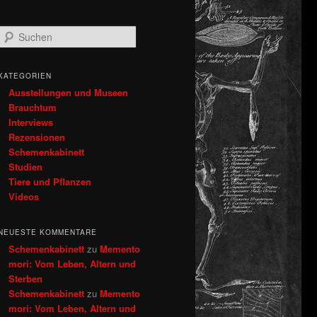
S
u
c
h
KATEGORIEN
e
Ausstellungen und Museen
n
Brauchtum
Interviews
Rezensionen
Schemenkabinett
Studien
Tiere und Pflanzen
Videos
NEUESTE KOMMENTARE
Schemenkabinett
zu
Memento
mori: Vom Leben, Altern und
Sterben
Schemenkabinett
zu
Memento
mori: Vom Leben, Altern und