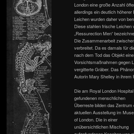
London eine große Anzahl öffen
allerdings ein deutlich höherer
Leichen wurden daher von beru
Diese stahlen frische Leichen 
„Ressurection Men“ bezeichnet
Die Zusammenarbeit zwischen 
verbreitet. Da es damals für d
nach dem Tod das Objekt eine
Vorsichtsmaßnahmen gegen Lei
vergitterte Gräber. Das Phäno
Autorin Mary Shelley in ihrem 
Die am Royal London Hospital
gefundenen menschlichen
Überreste bilden das Zentrum 
aktuellen Ausstellung im Mus
of London. Die in einer
unübersichtlichen Mischung
aufgefundenen Knochen von e