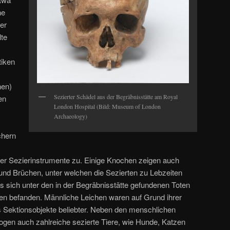
he
er
te
tiken
nen)
Sezierter Schädel aus der Begräbnisstätte am Royal
en
London Hospital (Bild: Museum of London
Archaeology)
chern
 der Sezierinstrumente zu. Einige Knochen zeigen auch
nd Brüchen, unter welchen die Sezierten zu Lebzeiten
 dass sich unter den in der Begräbnisstätte gefundenen Toten
en befanden. Männliche Leichen waren auf Grund ihrer
 Sektionsobjekte beliebter. Neben den menschlichen
ogen auch zahlreiche sezierte Tiere, wie Hunde, Katzen