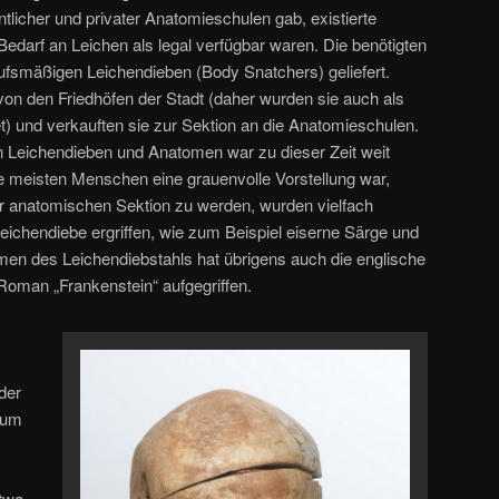
tlicher und privater Anatomieschulen gab, existierte
 Bedarf an Leichen als legal verfügbar waren. Die benötigten
fsmäßigen Leichendieben (Body Snatchers) geliefert.
von den Friedhöfen der Stadt (daher wurden sie auch als
) und verkauften sie zur Sektion an die Anatomieschulen.
Leichendieben und Anatomen war zu dieser Zeit weit
ie meisten Menschen eine grauenvolle Vorstellung war,
r anatomischen Sektion zu werden, wurden vielfach
chendiebe ergriffen, wie zum Beispiel eiserne Särge und
men des Leichendiebstahls hat übrigens auch die englische
Roman „Frankenstein“ aufgegriffen.
der
eum
twa