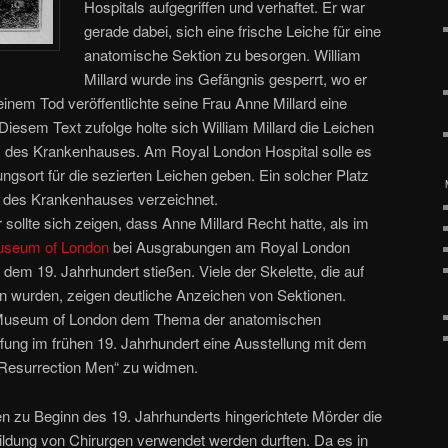
Hospitals aufgegriffen und verhaftet. Er war
gerade dabei, sich eine frische Leiche für eine
anatomische Sektion zu besorgen. William
Millard wurde ins Gefängnis gesperrt, wo er
inem Tod veröffentlichte seine Frau Anne Millard eine
 Diesem Text zufolge holte sich William Millard die Leichen
is des Krankenhauses. Am Royal London Hospital solle es
ungsort für die sezierten Leichen geben. Ein solcher Platz
n des Krankenhauses verzeichnet.
 sollte sich zeigen, dass Anne Millard Recht hatte, als im
seum of London
bei Ausgrabungen am Royal London
 dem 19. Jahrhundert stießen. Viele der Skelette, die auf
n wurden, zeigen deutliche Anzeichen von Sektionen.
 Museum of London dem Thema der anatomischen
ung im frühen 19. Jahrhundert eine Ausstellung mit dem
d Resurrection Men“ zu widmen.
en zu Beginn des 19. Jahrhunderts hingerichtete Mörder die
bildung von Chirurgen verwendet werden durften. Da es in