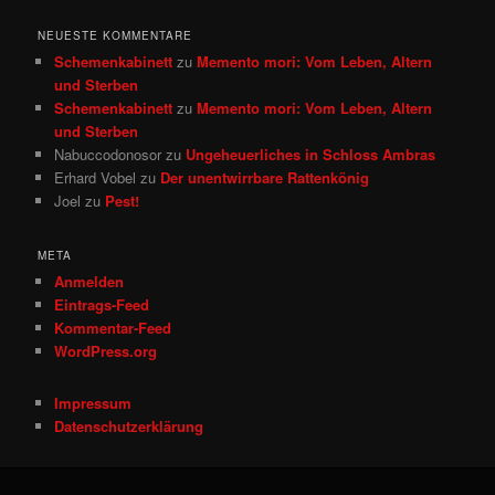
NEUESTE KOMMENTARE
Schemenkabinett
zu
Memento mori: Vom Leben, Altern
und Sterben
Schemenkabinett
zu
Memento mori: Vom Leben, Altern
und Sterben
Nabuccodonosor
zu
Ungeheuerliches in Schloss Ambras
Erhard Vobel
zu
Der unentwirrbare Rattenkönig
Joel
zu
Pest!
META
Anmelden
Eintrags-Feed
Kommentar-Feed
WordPress.org
Impressum
Datenschutzerklärung