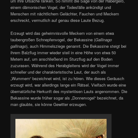
um ihre Ursache ranken. So nimmt die Sage von der Habergeiß,
einem dämonischen Vogel, der Todesfälle ankündigt und
Menschen mit nächtlichem Gelächter, Fauchen und Meckern
erschreckt, vermutlich auf genau diese Laute Bezug.
Erzeugt wird das geheimnisvolle Meckern von einem etwa
taubengroßen Schnepfenvogel, der Bekassine (
Gallinago
gallinago
), auch Himmelsziege genannt. Die Bekassine steigt bei
ihrem Balzflug immer wieder steil in eine Höhe von etwa 50
Metern auf, um anschließend im Sturzflug auf den Boden
zuzurasen. Während des Herabgleitens wird der Vogel immer
schneller und der charakteristische Laut, der auch als
„Wummern“ bezeichnet wird, ist zu hören. Wie dieses Geräusch
erzeugt wird, war allerdings lange ein Rätsel. Vielfach wurde eine
übernatürliche Herkunft des mysteriösen Lauts angenommen. Die
Bekassine wurde früher sogar als „Donnervogel“ bezeichnet, da
man glaubte, sie könne Gewitter erzeugen.