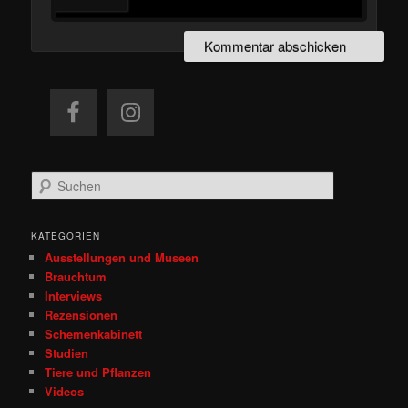
S
u
c
h
KATEGORIEN
e
Ausstellungen und Museen
n
Brauchtum
Interviews
Rezensionen
Schemenkabinett
Studien
Tiere und Pflanzen
Videos