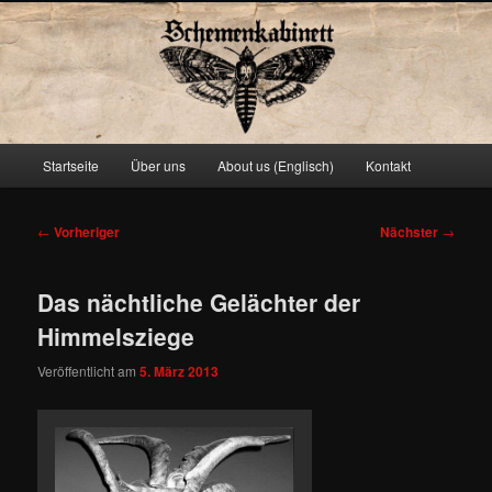
Schemenkabinett
Hauptmenü
Startseite
Über uns
About us (Englisch)
Kontakt
Zum
primären
Beitragsnavigation
←
Vorheriger
Nächster
→
Inhalt
Das nächtliche Gelächter der
springen
Himmelsziege
Veröffentlicht am
5. März 2013