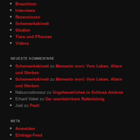
Brauchtum
Interviews
Rezensionen
Schemenkabinett
Studien
Tiere und Pflanzen
Videos
NEUESTE KOMMENTARE
Schemenkabinett
zu
Memento mori: Vom Leben, Altern
und Sterben
Schemenkabinett
zu
Memento mori: Vom Leben, Altern
und Sterben
Nabuccodonosor
zu
Ungeheuerliches in Schloss Ambras
Erhard Vobel
zu
Der unentwirrbare Rattenkönig
Joel
zu
Pest!
META
Anmelden
Eintrags-Feed