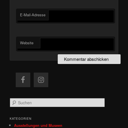
E-Mail-Adresse
Website
S
u
c
h
KATEGORIEN
e
Ausstellungen und Museen
n