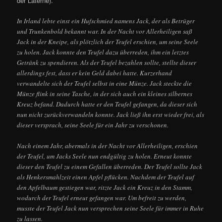
der Laterne).
In Irland lebte einst ein Hufschmied namens Jack, der als Betrüger
und Trunkenbold bekannt war. In der Nacht vor Allerheiligen saß
Jack in der Kneipe, als plötzlich der Teufel erschien, um seine Seele
zu holen. Jack konnte den Teufel dazu überreden, ihm ein letztes
Getränk zu spendieren. Als der Teufel bezahlen sollte, stellte dieser
allerdings fest, dass er kein Geld dabei hatte. Kurzerhand
verwandelte sich der Teufel selbst in eine Münze. Jack steckte die
Münze flink in seine Tasche, in der sich auch ein kleines silbernes
Kreuz befand. Dadurch hatte er den Teufel gefangen, da dieser sich
nun nicht zurückverwandeln konnte. Jack ließ ihn erst wieder frei, als
dieser versprach, seine Seele für ein Jahr zu verschonen.
Nach einem Jahr, abermals in der Nacht vor Allerheiligen, erschien
der Teufel, um Jacks Seele nun endgültig zu holen. Erneut konnte
dieser den Teufel zu einem Gefallen überreden. Der Teufel sollte Jack
als Henkersmahlzeit einen Apfel pflücken. Nachdem der Teufel auf
den Apfelbaum gestiegen war, ritzte Jack ein Kreuz in den Stamm,
wodurch der Teufel erneut gefangen war. Um befreit zu werden,
musste der Teufel Jack nun versprechen seine Seele für immer in Ruhe
zu lassen.