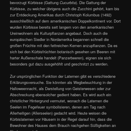
bevorzugt Kürbisse (Gattung
Cucurbita
). Die Gattung der
Kürbisse, zu welcher übrigens auch die Zucchini gehört, kam bis
zur Entdeckung Amerikas durch Christoph Kolumbus (1492)
ausschließlich auf dem amerikanischen Doppelkontinent vor. Dort
wurden Kürbisse bereits seit langem von den amerikanischen
Ureinwohnern als Kulturpflanzen angebaut. Doch auch die
europäischen Siedler in Nordamerika begannen schnell die
großen Früchte mit den fettreichen Kernen anzupflanzen. Da es
sich bei den Kürbisfrüchten botanisch gesehen um Beeren mit
harter Außenschale handelt (Panzerbeeren), eignen sie sich
besonders gut dazu ausgehöhlt und geschnitzt zu werden.
Zur ursprünglichen Funktion der Laternen gibt es verschiedene
Erklärungsversuche. Sie könnten als Wegbeleuchtung in der
Halloweennacht, als Darstellung von Geisterwesen oder zur
Abschreckung ebensolcher gedient haben. Es wird auch ein
christlicher Hintergrund vermutet, wonach die Laternen die
Seelen im Fegefeuer symbolisieren, denen am Tag nach
Allerheiligen (Allerseelen) gedacht wird. Heute weisen die
Kürbislaternen vor Häusern in der Regel darauf hin, dass die
Bewohner des Hauses dem Brauch nachgehen Süßigkeiten an