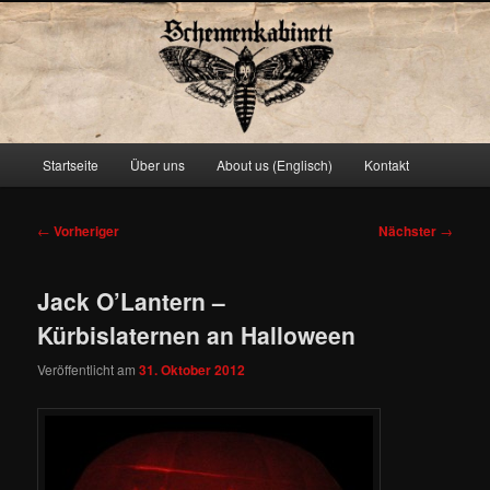
Schemenkabinett
Hauptmenü
Startseite
Über uns
About us (Englisch)
Kontakt
Zum
primären
Beitragsnavigation
←
Vorheriger
Nächster
→
Inhalt
Jack O’Lantern –
springen
Kürbislaternen an Halloween
Veröffentlicht am
31. Oktober 2012