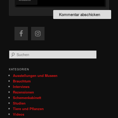
S
u
c
h
KATEGORIEN
e
Ausstellungen und Museen
n
Brauchtum
Interviews
Rezensionen
Schemenkabinett
Studien
Tiere und Pflanzen
Videos