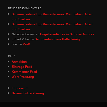
NEUESTE KOMMENTARE
Schemenkabinett
zu
Memento mori: Vom Leben, Altern
und Sterben
Schemenkabinett
zu
Memento mori: Vom Leben, Altern
und Sterben
Nabuccodonosor
zu
Ungeheuerliches in Schloss Ambras
Erhard Vobel
zu
Der unentwirrbare Rattenkönig
Joel
zu
Pest!
META
Anmelden
Eintrags-Feed
Kommentar-Feed
WordPress.org
Impressum
Datenschutzerklärung