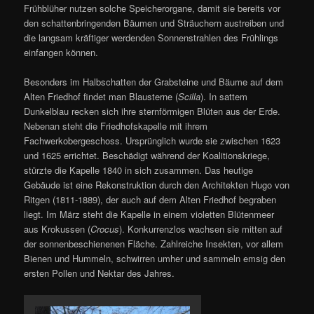
Frühblüher nutzen solche Speicherorgane, damit sie bereits vor
den schattenbringenden Bäumen und Sträuchern austreiben und
die langsam kräftiger werdenden Sonnenstrahlen des Frühlings
einfangen können.
Besonders im Halbschatten der Grabsteine und Bäume auf dem
Alten Friedhof findet man Blausterne (
Scilla
). In sattem
Dunkelblau recken sich ihre sternförmigen Blüten aus der Erde.
Nebenan steht die Friedhofskapelle mit ihrem
Fachwerkobergeschoss. Ursprünglich wurde sie zwischen 1623
und 1625 errichtet. Beschädigt während der Koalitionskriege,
stürzte die Kapelle 1840 in sich zusammen. Das heutige
Gebäude ist eine Rekonstruktion durch den Architekten Hugo von
Ritgen (1811-1889), der auch auf dem Alten Friedhof begraben
liegt. Im März steht die Kapelle in einem violetten Blütenmeer
aus Krokussen (
Crocus
). Konkurrenzlos wachsen sie mitten auf
der sonnenbeschienenen Fläche. Zahlreiche Insekten, vor allem
Bienen und Hummeln, schwirren umher und sammeln emsig den
ersten Pollen und Nektar des Jahres.