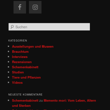
S
u
c
h
KATEGORIEN
e
Ausstellungen und Museen
n
Brauchtum
Interviews
Rezensionen
Schemenkabinett
Studien
Tiere und Pflanzen
Videos
NEUESTE KOMMENTARE
Schemenkabinett
zu
Memento mori: Vom Leben, Altern
und Sterben