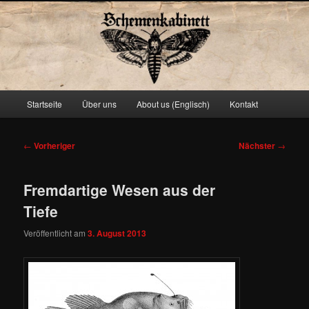
Schemenkabinett
Hauptmenü
Startseite
Über uns
About us (Englisch)
Kontakt
Zum
primären
Beitragsnavigation
←
Vorheriger
Nächster
→
Inhalt
Fremdartige Wesen aus der
springen
Tiefe
Veröffentlicht am
3. August 2013