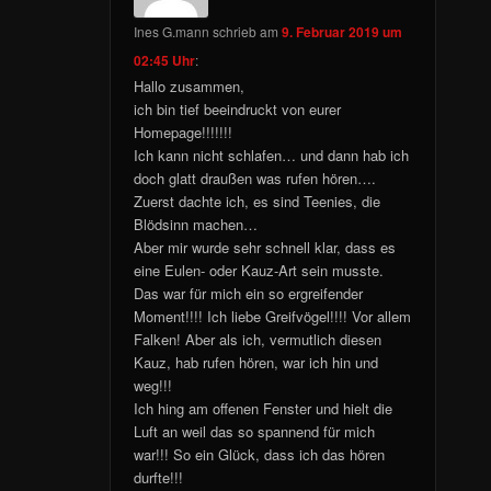
Ines G.mann
schrieb
am
9. Februar 2019 um
02:45 Uhr
:
Hallo zusammen,
ich bin tief beeindruckt von eurer
Homepage!!!!!!!
Ich kann nicht schlafen… und dann hab ich
doch glatt draußen was rufen hören….
Zuerst dachte ich, es sind Teenies, die
Blödsinn machen…
Aber mir wurde sehr schnell klar, dass es
eine Eulen- oder Kauz-Art sein musste.
Das war für mich ein so ergreifender
Moment!!!! Ich liebe Greifvögel!!!! Vor allem
Falken! Aber als ich, vermutlich diesen
Kauz, hab rufen hören, war ich hin und
weg!!!
Ich hing am offenen Fenster und hielt die
Luft an weil das so spannend für mich
war!!! So ein Glück, dass ich das hören
durfte!!!