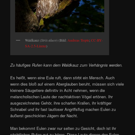
Waldkauz (
Strix aluco
) (Bild:
Andreas Trepte
;
CC-BY-
SA-2.5-Lizenz
)
Zu häufiges Rufen kann dem Waldkauz zum Verhängnis werden.
Es heißt, wenn eine Eule ruft, dann stirbt ein Mensch. Auch
wenn dies bloß auf einem Aberglauben beruht, müssen sich viele
kleinere Säugetiere definitiv in Acht nehmen, wenn die
melancholischen Laute der nachtaktiven Vögel ertönen. Ihr
ausgezeichnetes Gehör, ihre scharfen Krallen, ihr kräftiger
Schnabel und ihr fast lautloser Angriffsflug machen Eulen zu
äußerst geschickten Jägern der Nacht.
Man bekommt Eulen zwar nur selten zu Gesicht, doch ist ihr
nächtliches Rufen gut zu hören. Diese Laute dienen den Eulen