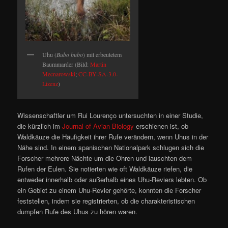
Uhu (
Bubo bubo
) mit erbeutetem
Baummarder (Bild:
Martin
Mecnarowski
;
CC-BY-SA-3.0-
Lizenz
)
Wissenschaftler um Rui Lourenço untersuchten in einer Studie,
die kürzlich im
Journal of Avian Biology
erschienen ist, ob
Waldkäuze die Häufigkeit ihrer Rufe verändern, wenn Uhus in der
Nähe sind. In einem spanischen Nationalpark schlugen sich die
Forscher mehrere Nächte um die Ohren und lauschten dem
Rufen der Eulen. Sie notierten wie oft Waldkäuze riefen, die
entweder innerhalb oder außerhalb eines Uhu-Reviers lebten. Ob
ein Gebiet zu einem Uhu-Revier gehörte, konnten die Forscher
feststellen, indem sie registrierten, ob die charakteristischen
dumpfen Rufe des Uhus zu hören waren.