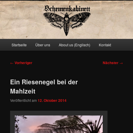
Schemenkabinett
Hauptmenü
Startseite
Über uns
About us (Englisch)
Kontakt
Zum
primären
Beitragsnavigation
←
Vorheriger
Nächster
→
Inhalt
Ein Riesenegel bei der
springen
Mahlzeit
Veröffentlicht am
12. Oktober 2014