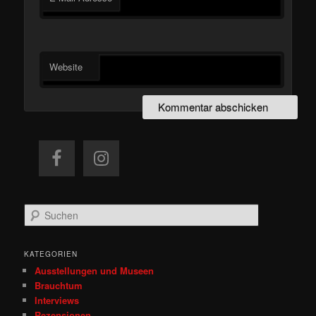
Website
S
u
c
h
KATEGORIEN
e
Ausstellungen und Museen
n
Brauchtum
Interviews
Rezensionen