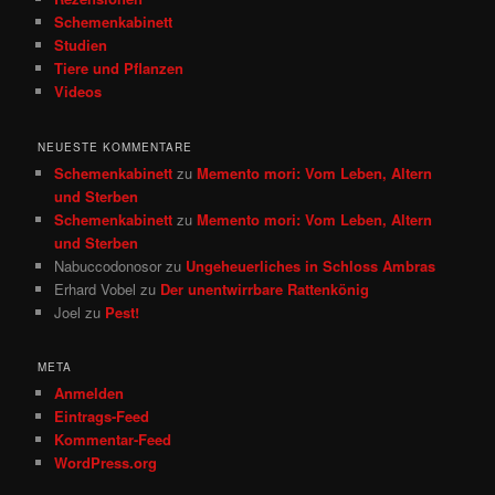
Schemenkabinett
Studien
Tiere und Pflanzen
Videos
NEUESTE KOMMENTARE
Schemenkabinett
zu
Memento mori: Vom Leben, Altern
und Sterben
Schemenkabinett
zu
Memento mori: Vom Leben, Altern
und Sterben
Nabuccodonosor
zu
Ungeheuerliches in Schloss Ambras
Erhard Vobel
zu
Der unentwirrbare Rattenkönig
Joel
zu
Pest!
META
Anmelden
Eintrags-Feed
Kommentar-Feed
WordPress.org