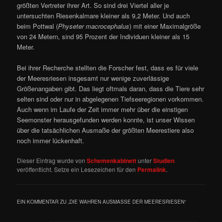
größten Vertreter ihrer Art. So sind drei Viertel aller je
untersuchten Riesenkalmare kleiner als 9,2 Meter. Und auch
beim Pottwal (
Physeter macrocephalus
) mit einer Maximalgröße
von 24 Metern, sind 95 Prozent der Individuen kleiner als 15
Meter.
Bei ihrer Recherche stellten die Forscher fest, dass es für viele
der Meeresriesen insgesamt nur wenige zuverlässige
Größenangaben gibt. Das liegt oftmals daran, dass die Tiere sehr
selten sind oder nur in abgelegenen Tiefseeregionen vorkommen.
Auch wenn im Laufe der Zeit immer mehr über die einstigen
Seemonster herausgefunden werden konnte, ist unser Wissen
über die tatsächlichen Ausmaße der größten Meerestiere also
noch immer lückenhaft.
Dieser Eintrag wurde von
Schemenkabinett
unter
Studien
veröffentlicht. Setze ein Lesezeichen für den
Permalink
.
EIN KOMMENTAR ZU „
DIE WAHREN AUSMASSE DER MEERESRIESEN
“