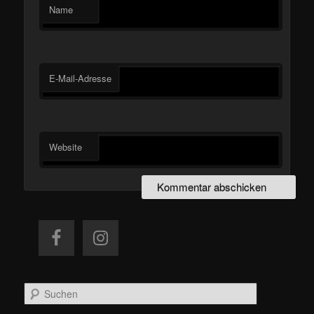
Name
E-Mail-Adresse
Website
S
u