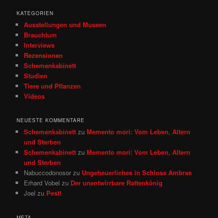
c
h
KATEGORIEN
e
Ausstellungen und Museen
n
Brauchtum
Interviews
Rezensionen
Schemenkabinett
Studien
Tiere und Pflanzen
Videos
NEUESTE KOMMENTARE
Schemenkabinett
zu
Memento mori: Vom Leben, Altern
und Sterben
Schemenkabinett
zu
Memento mori: Vom Leben, Altern
und Sterben
Nabuccodonosor
zu
Ungeheuerliches in Schloss Ambras
Erhard Vobel
zu
Der unentwirrbare Rattenkönig
Joel
zu
Pest!
META