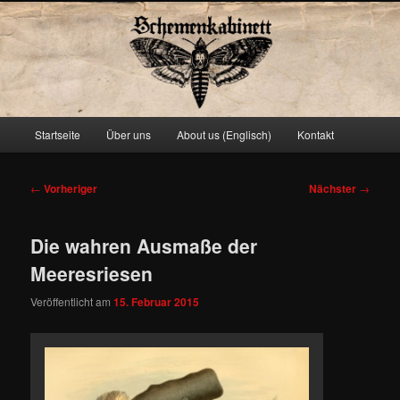
Schemenkabinett
Hauptmenü
Startseite
Über uns
About us (Englisch)
Kontakt
Zum
primären
Beitragsnavigation
←
Vorheriger
Nächster
→
Inhalt
Die wahren Ausmaße der
springen
Meeresriesen
Veröffentlicht am
15. Februar 2015