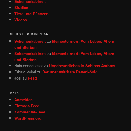
Schemenkabinett
Studien
Tiere und Pflanzen
Videos
NEUESTE KOMMENTARE
Schemenkabinett
zu
Memento mori: Vom Leben, Altern
und Sterben
Schemenkabinett
zu
Memento mori: Vom Leben, Altern
und Sterben
Nabuccodonosor
zu
Ungeheuerliches in Schloss Ambras
Erhard Vobel
zu
Der unentwirrbare Rattenkönig
Joel
zu
Pest!
META
Anmelden
Eintrags-Feed
Kommentar-Feed
WordPress.org