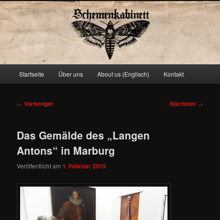
Schemenkabinett
Hauptmenü
Startseite
Über uns
About us (Englisch)
Kontakt
Zum
primären
Beitragsnavigation
←
Vorheriger
Nächster
→
Inhalt
Das Gemälde des „Langen
springen
Antons“ in Marburg
Veröffentlicht am
1. Februar 2015