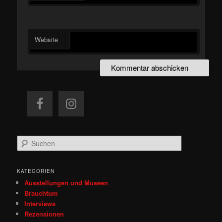
Website
S
u
c
h
KATEGORIEN
e
Ausstellungen und Museen
n
Brauchtum
Interviews
Rezensionen