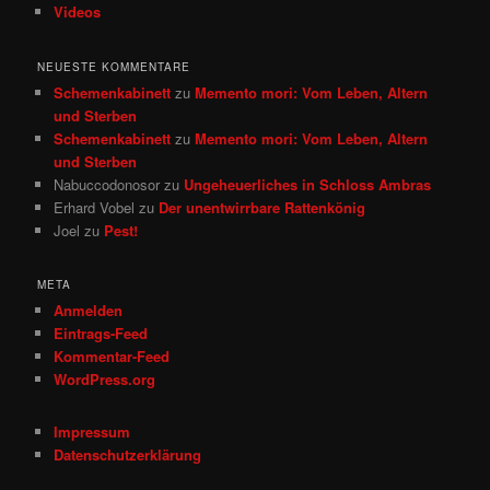
Videos
NEUESTE KOMMENTARE
Schemenkabinett
zu
Memento mori: Vom Leben, Altern
und Sterben
Schemenkabinett
zu
Memento mori: Vom Leben, Altern
und Sterben
Nabuccodonosor
zu
Ungeheuerliches in Schloss Ambras
Erhard Vobel
zu
Der unentwirrbare Rattenkönig
Joel
zu
Pest!
META
Anmelden
Eintrags-Feed
Kommentar-Feed
WordPress.org
Impressum
Datenschutzerklärung