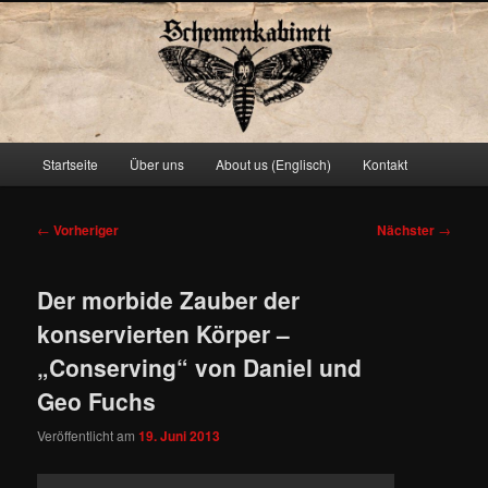
Schemenkabinett
Hauptmenü
Startseite
Über uns
About us (Englisch)
Kontakt
Zum
primären
Beitragsnavigation
←
Vorheriger
Nächster
→
Inhalt
Der morbide Zauber der
springen
konservierten Körper –
„Conserving“ von Daniel und
Geo Fuchs
Veröffentlicht am
19. Juni 2013