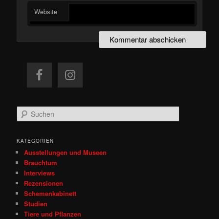
Website
S
u
c
h
KATEGORIEN
e
Ausstellungen und Museen
n
Brauchtum
Interviews
Rezensionen
Schemenkabinett
Studien
Tiere und Pflanzen