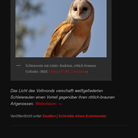
Schleiereule mit relativ dunklem, rötlich-braunen
Gefieder. (Bild:
Chris
;
CC-BY-2.0-Lizenz
)
Das Licht des Vollmonds verschafft weißgefiederten
Schleiereulen einen Vorteil gegenüber ihren rötlich-braunen
Artgenossen.
Weiterlesen
→
Veröffentlicht unter
Studien
|
Schreibe einen Kommentar