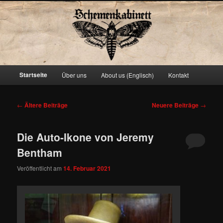
Schemenkabinett
Hauptmenü
Startseite
Über uns
About us (Englisch)
Kontakt
Zum
Zum
primären
sekundären
Beitragsnavigation
←
Ältere Beiträge
Neuere Beiträge
→
Inhalt
Inhalt
Die Auto-Ikone von Jeremy
springen
springen
Bentham
Veröffentlicht am
14. Februar 2021