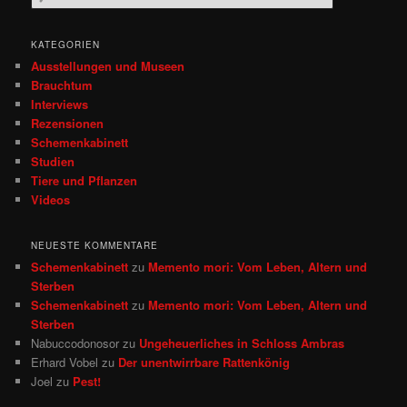
u
c
h
KATEGORIEN
e
Ausstellungen und Museen
n
Brauchtum
Interviews
Rezensionen
Schemenkabinett
Studien
Tiere und Pflanzen
Videos
NEUESTE KOMMENTARE
Schemenkabinett
zu
Memento mori: Vom Leben, Altern und
Sterben
Schemenkabinett
zu
Memento mori: Vom Leben, Altern und
Sterben
Nabuccodonosor
zu
Ungeheuerliches in Schloss Ambras
Erhard Vobel
zu
Der unentwirrbare Rattenkönig
Joel
zu
Pest!