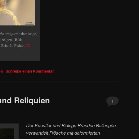
lta vampira
haben lange,
kzeugen. (Bild:
 Brian L. Fisher;
CC-
en
|
Schreibe einen Kommentar
und Reliquien
1
Der Künstler und Biologe Brandon Ballengée
verwandelt Frösche mit deformierten