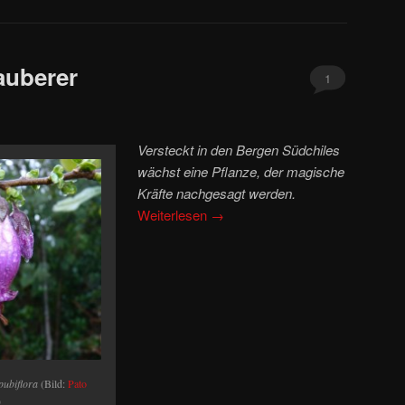
auberer
1
Versteckt in den Bergen Südchiles
wächst eine Pflanze, der magische
Kräfte nachgesagt werden.
Weiterlesen
→
pubiflora
(Bild:
Pato
)