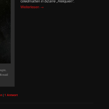
Gliedmaßen in bizarre „Reliquien“.
Weiterlesen
→
ngée,
/Ronald
en
|
1
Antwort