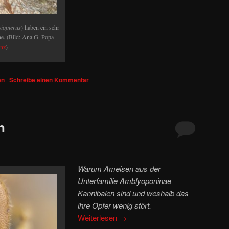
siopterus
) haben ein sehr
ne. (Bild: Ana G. Popa-
nz
)
en
|
Schreibe einen Kommentar
n
Warum Ameisen aus der
Unterfamilie Amblyoponinae
Kannibalen sind und weshalb das
ihre Opfer wenig stört.
Weiterlesen
→