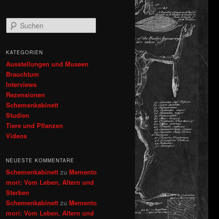
S
u
c
h
KATEGORIEN
e
Ausstellungen und Museen
n
Brauchtum
Interviews
Rezensionen
Schemenkabinett
Studien
Tiere und Pflanzen
Videos
NEUESTE KOMMENTARE
Schemenkabinett
zu
Memento
mori: Vom Leben, Altern und
Sterben
Schemenkabinett
zu
Memento
mori: Vom Leben, Altern und