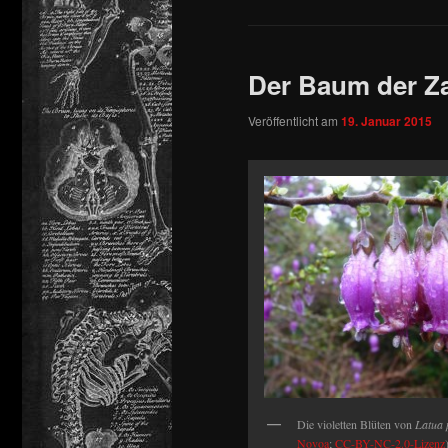
Der Baum der Z
Veröffentlicht am
19. Januar 2015
Die violetten Blüten von
Latua 
Novoa
;
CC-BY-NC-2.0-Lizenz