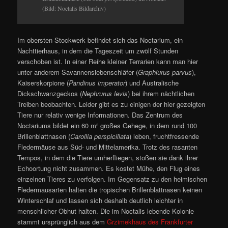
(Bild: Noctalis Bildarchiv)
Im obersten Stockwerk befindet sich das Noctarium, ein
Nachttierhaus, in dem die Tageszeit um zwölf Stunden
verschoben ist. In einer Reihe kleiner Terrarien kann man hier
unter anderem Savannensiebenschläfer (
Graphiurus parvus
),
Kaiserskorpione (
Pandinus imperator
) und Australische
Dickschwanzgeckos (
Nephrurus levis
) bei ihrem nächtlichen
Treiben beobachten. Leider gibt es zu einigen der hier gezeigten
Tiere nur relativ wenige Informationen. Das Zentrum des
Noctariums bildet ein 60 m² großes Gehege, in dem rund 100
Brillenblattnasen (
Carollia perspicillata
) leben, fruchtfressende
Fledermäuse aus Süd- und Mittelamerika. Trotz des rasanten
Tempos, in dem die Tiere umherfliegen, stoßen sie dank ihrer
Echoortung nicht zusammen. Es kostet Mühe, den Flug eines
einzelnen Tieres zu verfolgen. Im Gegensatz zu den heimischen
Fledermausarten halten die tropischen Brillenblattnasen keinen
Winterschlaf und lassen sich deshalb deutlich leichter in
menschlicher Obhut halten. Die im Noctalis lebende Kolonie
stammt ursprünglich aus dem
Grzimekhaus des Frankfurter