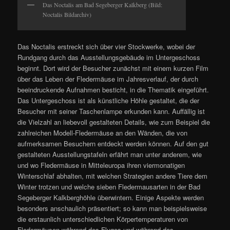
Das Noctalis am Bad Segeberger Kalkberg (Bild:
Noctalis Bildarchiv)
Das Noctalis erstreckt sich über vier Stockwerke, wobei der
Rundgang durch das Ausstellungsgebäude im Untergeschoss
beginnt. Dort wird der Besucher zunächst mit einem kurzen Film
über das Leben der Fledermäuse im Jahresverlauf, der durch
beeindruckende Aufnahmen besticht, in die Thematik eingeführt.
Das Untergeschoss ist als künstliche Höhle gestaltet, die der
Besucher mit seiner Taschenlampe erkunden kann. Auffällig ist
die Vielzahl an liebevoll gestalteten Details, wie zum Beispiel die
zahlreichen Modell-Fledermäuse an den Wänden, die von
aufmerksamen Besuchern entdeckt werden können. Auf den gut
gestalteten Ausstellungstafeln erfährt man unter anderem, wie
und wo Fledermäuse in Mitteleuropa ihren viermonatigen
Winterschlaf abhalten, mit welchen Strategien andere Tiere dem
Winter trotzen und welche sieben Fledermausarten in der Bad
Segeberger Kalkberghöhle überwintern. Einige Aspekte werden
besonders anschaulich präsentiert; so kann man beispielsweise
die erstaunlich unterschiedlichen Körpertemperaturen von
Fledermäusen während des Fluges und während des