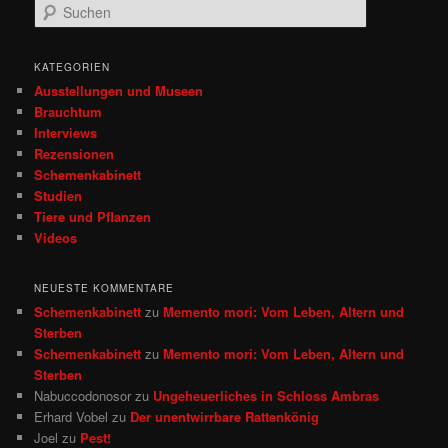
S
u
c
h
KATEGORIEN
e
Ausstellungen und Museen
n
Brauchtum
Interviews
Rezensionen
Schemenkabinett
Studien
Tiere und Pflanzen
Videos
NEUESTE KOMMENTARE
Schemenkabinett
zu
Memento mori: Vom Leben, Altern und
Sterben
Schemenkabinett
zu
Memento mori: Vom Leben, Altern und
Sterben
Nabuccodonosor
zu
Ungeheuerliches in Schloss Ambras
Erhard Vobel
zu
Der unentwirrbare Rattenkönig
Joel
zu
Pest!