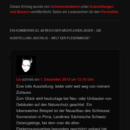
Dieser Eintrag wurde von
Schemenkabinett
unter
Ausstellungen
und Museen
veröffentlicht. Setze ein Lesezeichen für den
Permalink
.
EIN KOMMENTAR ZU „
IM REICH DER NÄCHTLICHEN JÄGER – DIE
AUSSTELLUNG „NOCTALIS – WELT DER FLEDERMÄUSE“
“
Llu
schrieb
am
1. Dezember 2013 um 12:16 Uhr
:
Eine tolle Ausstellung; leider sehr weit weg von meinem
Zuhause.
Zum Glück wird heutzutage bei Neu- oder Umbauten von
Gebäuden auf den Naturschutz geachtet. Ein
lobenswertes Beispiel ist der Neuaufbau des Schlosses
Sonnenstein in Pirna, Landkreis Sächsische Schweiz-
Osterzgebirge, bei dem man die alten
Fledermausquartiere besonders geschützt umbaut hat.