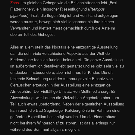
Zoos
. Im gleichen Gehege wie die Brillenblattnasen lebt „Foxi
Flatterinchen“, ein Indischer Riesenflughund (
Pteropus
giganteus
). Foxi, die flugunfähig ist und von Hand aufgezogen
werden musste, bewegt sich viel langsamer als ihre kleinen
Verwandten und klettert meist gemächlich durch die Äste im
oberen Teil des Geheges.
Alles in allem stellt das Noctalis eine einzigartige Ausstellung
dar, die sehr viele verschiedene Aspekte aus der Welt der
Fledermäuse fachlich fundiert beleuchtet. Die ganze Ausstellung
ist außerordentlich detailverliebt gestaltet und es gibt sehr viel zu
entdecken, insbesondere, aber nicht nur, für Kinder. Die oft
fehlende Beleuchtung und der stimmungsvolle Einsatz von
Geräuschen erzeugen in der Ausstellung eine einzigartige
Atmosphäre. Der vielfältige Einsatz von Multimedia sorgt für
Abwechslung, wirkt durch die Vielzahl an Angeboten aber zum
Teil auch etwas überfordernd. Neben der eigentlichen Ausstellung
kann auch die Bad Segeberger Kalkberghöhle im Rahmen einer
geführten Expedition besichtigt werden. Um die Fledermäuse
nicht bei ihrem Winterschlaf zu stören, ist das allerdings nur
während des Sommerhalbjahrs möglich.