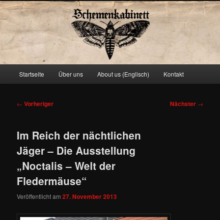
Schemenkabinett
Hauptmenü
Startseite
Über uns
About us (Englisch)
Kontakt
Zum
primären
Beitragsnavigation
←
Vorheriger
Nächster
→
Inhalt
Im Reich der nächtlichen
springen
Jäger – Die Ausstellung
„Noctalis – Welt der
Fledermäuse“
Veröffentlicht am
27. November 2013