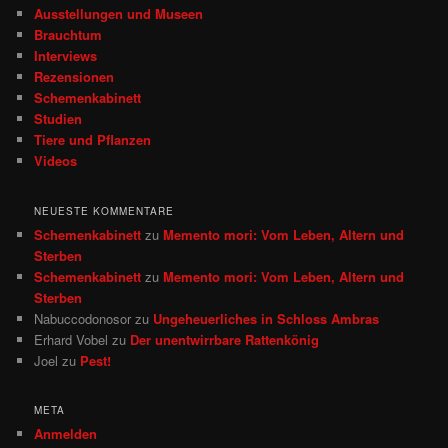
e
Ausstellungen und Museen
n
Brauchtum
Interviews
Rezensionen
Schemenkabinett
Studien
Tiere und Pflanzen
Videos
NEUESTE KOMMENTARE
Schemenkabinett
zu
Memento mori: Vom Leben, Altern und
Sterben
Schemenkabinett
zu
Memento mori: Vom Leben, Altern und
Sterben
Nabuccodonosor
zu
Ungeheuerliches in Schloss Ambras
Erhard Vobel
zu
Der unentwirrbare Rattenkönig
Joel
zu
Pest!
META
Anmelden