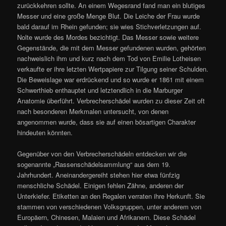
zurückkehren sollte. An einem Wegesrand fand man ein blutiges
Messer und eine große Menge Blut. Die Leiche der Frau wurde
bald darauf im Rhein gefunden; sie wies Stichverletzungen auf.
Nolte wurde des Mordes bezichtigt. Das Messer sowie weitere
Gegenstände, die mit dem Messer gefundenen wurden, gehörten
nachweislich ihm und kurz nach dem Tod von Emilie Lotheisen
verkaufte er ihre letzten Wertpapiere zur Tilgung seiner Schulden.
Die Beweislage war erdrückend und so wurde er 1861 mit einem
Schwerthieb enthauptet und letztendlich in die Marburger
Anatomie überführt. Verbrecherschädel wurden zu dieser Zeit oft
nach besonderen Merkmalen untersucht, von denen
angenommen wurde, dass sie auf einen bösartigen Charakter
hindeuten könnten.
Gegenüber von den Verbrecherschädeln entdecken wir die
sogenannte „Rassenschädelsammlung“ aus dem 19.
Jahrhundert. Aneinandergereiht stehen hier etwa fünfzig
menschliche Schädel. Einigen fehlen Zähne, anderen der
Unterkiefer. Etiketten an den Regalen verraten ihre Herkunft. Sie
stammen von verschiedenen Volksgruppen, unter anderem von
Europäern, Chinesen, Malaien und Afrikanern. Diese Schädel