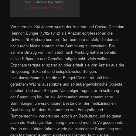
Sven Köhler & Fay Nolan,
Bildarchiv Foto Marburg
)
Vor mehr als 200 Jahren wurde der Anatom und Chirurg Christian
Heinrich Bünger (1782-1842) als Anatomieprofessor an die
Universität Marburg berufen. Dort bemühte er sich, die damals
noch recht kleine anatomische Sammlung zu erweitern. Bei
seinem Umzug von Helmstedt nach Marburg hatte er bereits
einige Präparate und Gemälde mitgebracht; viele weitere
Exponate fertigte er später an oder erhielt sie von Ärzten aus der
Umgebung. Bekannt sind beispielsweise Büngers
Injektionspräparate, für die er Blutgefäße mit rot und blau
gefärbtem Wachs ausspritzte und so außergewöhnliche Objekte
erschuf. Und auch Büngers Nachfolger trugen zur Erweiterung
der Sammlung bei. Im 19. Jahrhundert waren anatomische
Sammlungen unverzichtbarer Bestandteil der medizinischen
Ausbildung. Mit dem Aufkommen von Fotografie und
Röntgentechnik verloren sie jedoch an Bedeutung und so geriet
auch die Marburger Sammlung mehr und mehr in Vergessenheit.
Erst in den 1980er Jahren wurde die historische Sammlung von
dem Marburger Anatomieprofessor Gerhard Aumüller neu