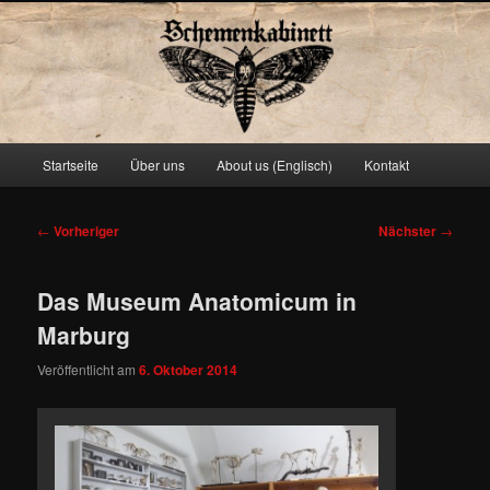
Schemenkabinett
Hauptmenü
Startseite
Über uns
About us (Englisch)
Kontakt
Zum
primären
Beitragsnavigation
←
Vorheriger
Nächster
→
Inhalt
Das Museum Anatomicum in
springen
Marburg
Veröffentlicht am
6. Oktober 2014