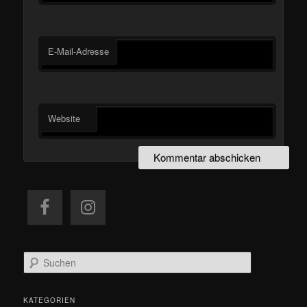
E-Mail-Adresse
Website
S
u
c
h
KATEGORIEN