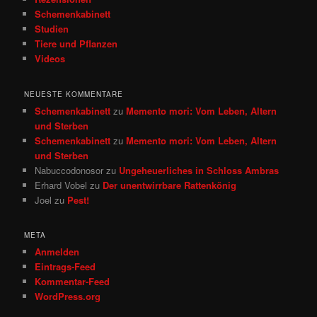
Schemenkabinett
Studien
Tiere und Pflanzen
Videos
NEUESTE KOMMENTARE
Schemenkabinett
zu
Memento mori: Vom Leben, Altern
und Sterben
Schemenkabinett
zu
Memento mori: Vom Leben, Altern
und Sterben
Nabuccodonosor
zu
Ungeheuerliches in Schloss Ambras
Erhard Vobel
zu
Der unentwirrbare Rattenkönig
Joel
zu
Pest!
META
Anmelden
Eintrags-Feed
Kommentar-Feed
WordPress.org