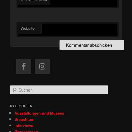
Website
S
u
c
h
KATEGORIEN
e
Ausstellungen und Museen
n
Brauchtum
Interviews
Rezensionen