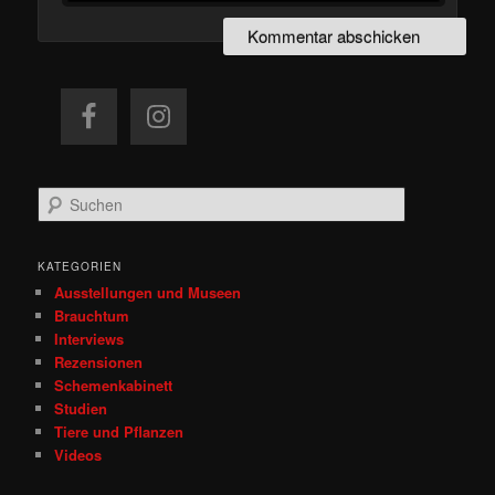
S
u
c
h
KATEGORIEN
e
Ausstellungen und Museen
n
Brauchtum
Interviews
Rezensionen
Schemenkabinett
Studien
Tiere und Pflanzen
Videos