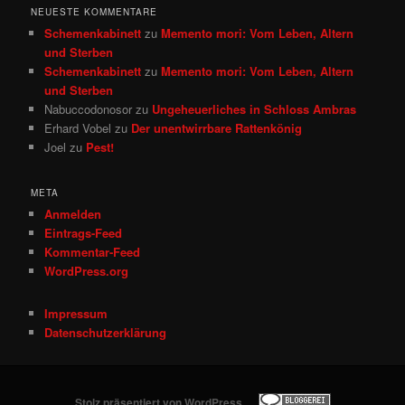
NEUESTE KOMMENTARE
Schemenkabinett
zu
Memento mori: Vom Leben, Altern
und Sterben
Schemenkabinett
zu
Memento mori: Vom Leben, Altern
und Sterben
Nabuccodonosor
zu
Ungeheuerliches in Schloss Ambras
Erhard Vobel
zu
Der unentwirrbare Rattenkönig
Joel
zu
Pest!
META
Anmelden
Eintrags-Feed
Kommentar-Feed
WordPress.org
Impressum
Datenschutzerklärung
Stolz präsentiert von WordPress