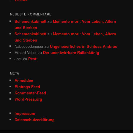
NEUESTE KOMMENTARE
Schemenkabinett
zu
Memento mori: Vom Leben, Altern
und Sterben
Schemenkabinett
zu
Memento mori: Vom Leben, Altern
und Sterben
Nabuccodonosor
zu
Ungeheuerliches in Schloss Ambras
Erhard Vobel
zu
Der unentwirrbare Rattenkönig
Joel
zu
Pest!
META
Anmelden
Eintrags-Feed
Kommentar-Feed
WordPress.org
Impressum
Datenschutzerklärung