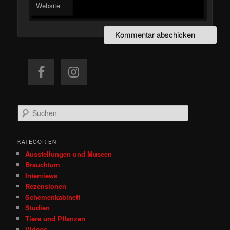
Website
S
u
c
h
KATEGORIEN
e
Ausstellungen und Museen
n
Brauchtum
Interviews
Rezensionen
Schemenkabinett
Studien
Tiere und Pflanzen
Videos