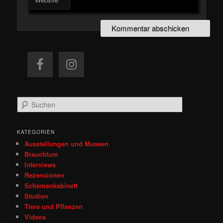
S
u
c
h
KATEGORIEN
e
Ausstellungen und Museen
n
Brauchtum
Interviews
Rezensionen
Schemenkabinett
Studien
Tiere und Pflanzen
Videos