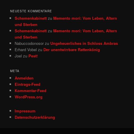
NEUESTE KOMMENTARE
Schemenkabinett
zu
Memento mori: Vom Leben, Altern
und Sterben
Schemenkabinett
zu
Memento mori: Vom Leben, Altern
und Sterben
Nabuccodonosor
zu
Ungeheuerliches in Schloss Ambras
Erhard Vobel
zu
Der unentwirrbare Rattenkönig
Joel
zu
Pest!
META
Anmelden
Eintrags-Feed
Kommentar-Feed
WordPress.org
Impressum
Datenschutzerklärung