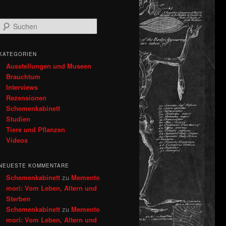
S
u
c
h
KATEGORIEN
e
Ausstellungen und Museen
n
Brauchtum
Interviews
Rezensionen
Schemenkabinett
Studien
Tiere und Pflanzen
Videos
NEUESTE KOMMENTARE
Schemenkabinett
zu
Memento
mori: Vom Leben, Altern und
Sterben
Schemenkabinett
zu
Memento
mori: Vom Leben, Altern und