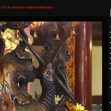
 1037
in
Vietnams heilige Schildkröten