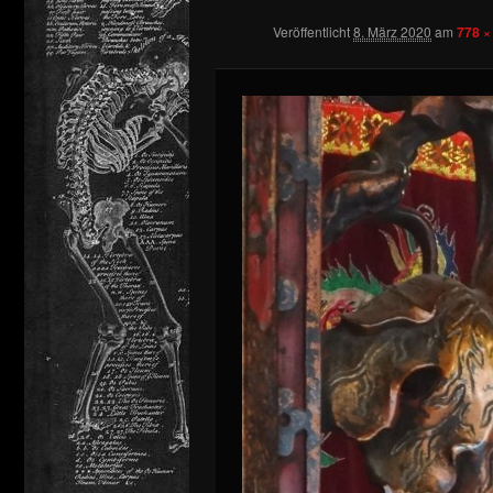
Veröffentlicht
8. März 2020
am
778 ×
springen