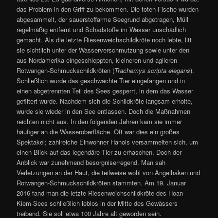
das Problem in den Griff zu bekommen. Die toten Fische wurden
abgesammelt, der sauerstoffarme Seegrund abgetragen, Müll
regelmäßig entfernt und Schadstoffe im Wasser unschädlich
gemacht. Als die letzte Riesenweichschildkröte noch lebte, litt
sie sichtlich unter der Wasserverschmutzung sowie unter den
aus Nordamerika eingeschleppten, kleineren und agileren
Rotwangen-Schmuckschildkröten (
Trachemys scripta elegans
).
Schließlich wurde das geschwächte Tier eingefangen und in
einen abgetrennten Teil des Sees gesperrt, in dem das Wasser
gefiltert wurde. Nachdem sich die Schildkröte langsam erholte,
wurde sie wieder in den See entlassen. Doch die Maßnahmen
reichten nicht aus. In den folgenden Jahren kam sie immer
häufiger an die Wasseroberfläche. Oft war dies ein großes
Spektakel; zahlreiche Einwohner Hanois versammelten sich, um
einen Blick auf das legendäre Tier zu erhaschen. Doch der
Anblick war zunehmend besorgniserregend. Man sah
Verletzungen an der Haut, die teilweise wohl von Angelhaken und
Rotwangen-Schmuckschildkröten stammten. Am 19. Januar
2016 fand man die letzte Riesenweichschildkröte des Hoan-
Kiem-Sees schließlich leblos in der Mitte des Gewässers
treibend. Sie soll etwa 100 Jahre alt geworden sein.