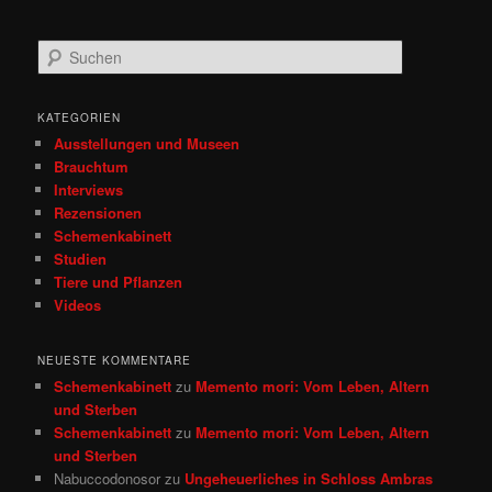
S
u
c
h
KATEGORIEN
e
Ausstellungen und Museen
n
Brauchtum
Interviews
Rezensionen
Schemenkabinett
Studien
Tiere und Pflanzen
Videos
NEUESTE KOMMENTARE
Schemenkabinett
zu
Memento mori: Vom Leben, Altern
und Sterben
Schemenkabinett
zu
Memento mori: Vom Leben, Altern
und Sterben
Nabuccodonosor
zu
Ungeheuerliches in Schloss Ambras