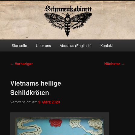
Schemenkabinett
Hauptmenü
Startseite
Über uns
About us (Englisch)
Kontakt
Zum
primären
Beitragsnavigation
←
Vorheriger
Nächster
→
Inhalt
Vietnams heilige
springen
Schildkröten
Veröffentlicht am
9. März 2020