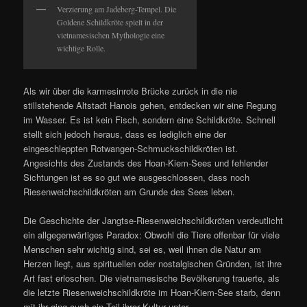
Verzierung am Jadeberg-Tempel. Die
Goldene Schildkröte spielt in der
vietnamesischen Mythologie eine
wichtige Rolle.
Als wir über die karmesinrote Brücke zurück in die nie
stillstehende Altstadt Hanois gehen, entdecken wir eine Regung
im Wasser. Es ist kein Fisch, sondern eine Schildkröte. Schnell
stellt sich jedoch heraus, dass es lediglich eine der
eingeschleppten Rotwangen-Schmuckschildkröten ist.
Angesichts des Zustands des Hoan-Kiem-Sees und fehlender
Sichtungen ist es so gut wie ausgeschlossen, dass noch
Riesenweichschildkröten am Grunde des Sees leben.
Die Geschichte der Jangtse-Riesenweichschildkröten verdeutlicht
ein allgegenwärtiges Paradox: Obwohl die Tiere offenbar für viele
Menschen sehr wichtig sind, sei es, weil ihnen die Natur am
Herzen liegt, aus spirituellen oder nostalgischen Gründen, ist ihre
Art fast erloschen. Die vietnamesische Bevölkerung trauerte, als
die letzte Riesenweichschildkröte im Hoan-Kiem-See starb, denn
mit ihr ging auch ein Teil ihrer Kultur unter.