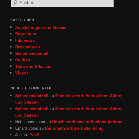
S
u
c
h
KATEGORIEN
e
Ausstellungen und Museen
n
Brauchtum
Interviews
Rezensionen
Schemenkabinett
Studien
Tiere und Pflanzen
Videos
NEUESTE KOMMENTARE
Schemenkabinett
zu
Memento mori: Vom Leben, Altern
und Sterben
Schemenkabinett
zu
Memento mori: Vom Leben, Altern
und Sterben
Nabuccodonosor
zu
Ungeheuerliches in Schloss Ambras
Erhard Vobel
zu
Der unentwirrbare Rattenkönig
Joel
zu
Pest!