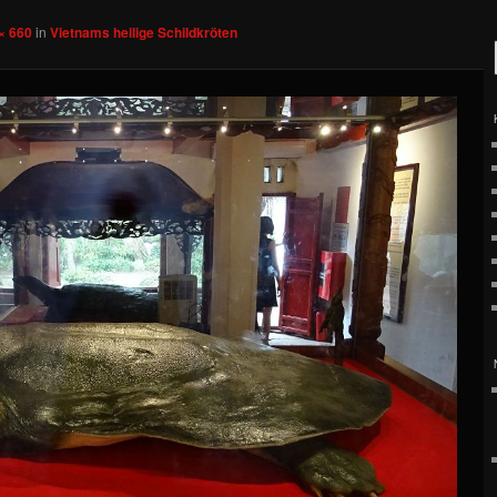
× 660
in
Vietnams heilige Schildkröten