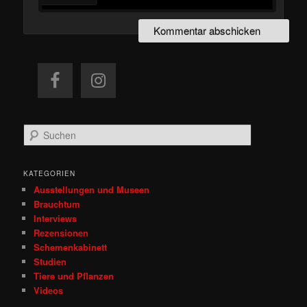
S
u
c
h
KATEGORIEN
e
Ausstellungen und Museen
n
Brauchtum
Interviews
Rezensionen
Schemenkabinett
Studien
Tiere und Pflanzen
Videos