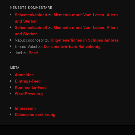
NEUESTE KOMMENTARE
Schemenkabinett
zu
Memento mori: Vom Leben, Altern
und Sterben
Schemenkabinett
zu
Memento mori: Vom Leben, Altern
und Sterben
Nabuccodonosor
zu
Ungeheuerliches in Schloss Ambras
Erhard Vobel
zu
Der unentwirrbare Rattenkönig
Joel
zu
Pest!
META
Anmelden
Eintrags-Feed
Kommentar-Feed
WordPress.org
Impressum
Datenschutzerklärung