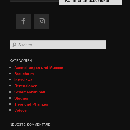
S
u
c
h
KATEGORIEN
e
Ausstellungen und Museen
n
Brauchtum
Interviews
Rezensionen
Schemenkabinett
Studien
Tiere und Pflanzen
Videos
NEUESTE KOMMENTARE