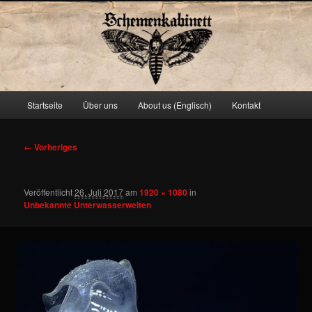
Schemenkabinett
Hauptmenü
Startseite
Über uns
About us (Englisch)
Kontakt
Zum
primären
Bilder-
← Vorheriges
Navigation
Inhalt
Veröffentlicht
26. Juli 2017
am
1920 × 1080
in
springen
Unbekannte Unterwasserwelten