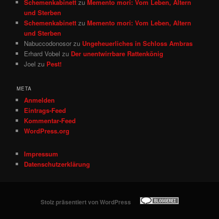
Schemenkabinett
zu
Memento mori: Vom Leben, Altern
und Sterben
Schemenkabinett
zu
Memento mori: Vom Leben, Altern
und Sterben
Nabuccodonosor
zu
Ungeheuerliches in Schloss Ambras
Erhard Vobel
zu
Der unentwirrbare Rattenkönig
Joel
zu
Pest!
META
Anmelden
Eintrags-Feed
Kommentar-Feed
WordPress.org
Impressum
Datenschutzerklärung
Stolz präsentiert von WordPress