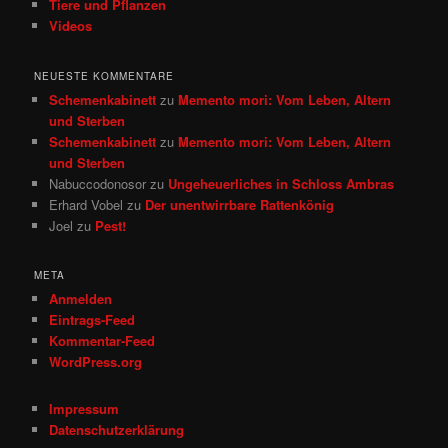
Tiere und Pflanzen
Videos
NEUESTE KOMMENTARE
Schemenkabinett
zu
Memento mori: Vom Leben, Altern
und Sterben
Schemenkabinett
zu
Memento mori: Vom Leben, Altern
und Sterben
Nabuccodonosor
zu
Ungeheuerliches in Schloss Ambras
Erhard Vobel
zu
Der unentwirrbare Rattenkönig
Joel
zu
Pest!
META
Anmelden
Eintrags-Feed
Kommentar-Feed
WordPress.org
Impressum
Datenschutzerklärung