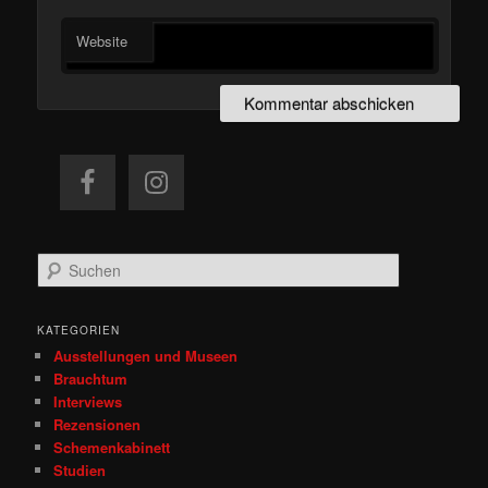
Website
S
u
c
h
KATEGORIEN
e
Ausstellungen und Museen
n
Brauchtum
Interviews
Rezensionen
Schemenkabinett
Studien