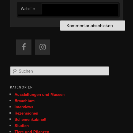
Website
S
u
c
h
KATEGORIEN
e
Ausstellungen und Museen
n
Brauchtum
Interviews
Rezensionen
Schemenkabinett
Studien
Tiere und Pflanzen