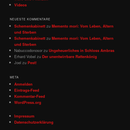
Videos
NEUESTE KOMMENTARE
Schemenkabinett
zu
Memento mori: Vom Leben, Altern
und Sterben
Schemenkabinett
zu
Memento mori: Vom Leben, Altern
und Sterben
Nabuccodonosor
zu
Ungeheuerliches in Schloss Ambras
Erhard Vobel
zu
Der unentwirrbare Rattenkönig
Joel
zu
Pest!
META
Anmelden
Eintrags-Feed
Kommentar-Feed
WordPress.org
Impressum
Datenschutzerklärung