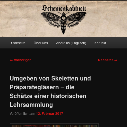
Schemenkabinett
Hauptmenü
Startseite
Über uns
About us (Englisch)
Kontakt
Zum
primären
Beitragsnavigation
←
Vorheriger
Nächster
→
Inhalt
Umgeben von Skeletten und
springen
Präparategläsern – die
Schätze einer historischen
Lehrsammlung
Veröffentlicht am
12. Februar 2017