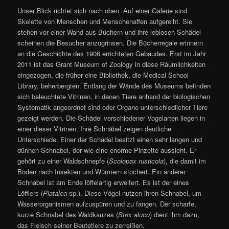
Unser Blick richtet sich nach oben. Auf einer Galerie sind
Skelette von Menschen und Menschenaffen aufgereiht. Sie
stehen vor einer Wand aus Büchern und ihre leblosen Schädel
scheinen die Besucher anzugrinsen. Die Bücherregale erinnern
an die Geschichte des 1906 errichteten Gebäudes. Erst im Jahr
2011 ist das Grant Museum of Zoology in diese Räumlichkeiten
eingezogen, die früher eine Bibliothek, die Medical School
Library, beherbergten. Entlang der Wände des Museums befinden
sich beleuchtete Vitrinen, in denen Tiere anhand der biologischen
Systematik angeordnet sind oder Organe unterschiedlicher Tiere
gezeigt werden. Die Schädel verschiedener Vogelarten liegen in
einer dieser Vitrinen. Ihre Schnäbel zeigen deutliche
Unterschiede. Einer der Schädel besitzt einen sehr langen und
dünnen Schnabel, der wie eine enorme Pinzette aussieht. Er
gehört zu einer Waldschnepfe (
Scolopax rusticola
), die damit im
Boden nach Insekten und Würmern stochert. Ein anderer
Schnabel ist am Ende löffelartig erweitert. Es ist der eines
Löfflers (
Platalea
sp.). Diese Vögel nutzen ihren Schnabel, um
Wasserorganismen aufzuspüren und zu fangen. Der scharfe,
kurze Schnabel des Waldkauzes (
Strix aluco
) dient ihm dazu,
das Fleisch seiner Beutetiere zu zerreißen.