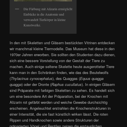
Die Färbung mit Alizarin ermöglicht
Einblicke in die Anatomie und
verwandelt Tierkörper in kleine
Kunstwerke.
In den mit Skeletten und Gläsern bestückten Vitrinen entdecken
wir manchmal kleine Tiermodelle. Das Museum hat diese in den
1970er Jahren erworben. Sie sollten den Studenten dazu dienen,
sich eine bessere Vorstellung von der Gestalt der Tiere zu
machen. Auch einige seltene Skelette heute ausgerotteter Tiere
kann man in den Schränken finden, wie das des Beutelwolfs
(
Thylacinus cynocephalus
), des Quaggas (
Equus quagga
quagga
) oder der Dronte (
Raphus cucullatus
). In einigen Gläsern
sind Präparate mit farbigen Skeletten zu sehen. Es handelt sich
um eine besondere Art der Präparation, bei der Knochen mit
Alizarin rot gefärbt werden und weiche Gewebe durchsichtig
erscheinen. Angeleuchtet erstrahlen die Knochenstrukturen in
einer Intensität, die sie fast künstlich wirken lässt. Die roten
Rippen und Handknochen sowie andere Strukturen der
präparierten Vögel und Reptilen zeigen die erstaunlichen